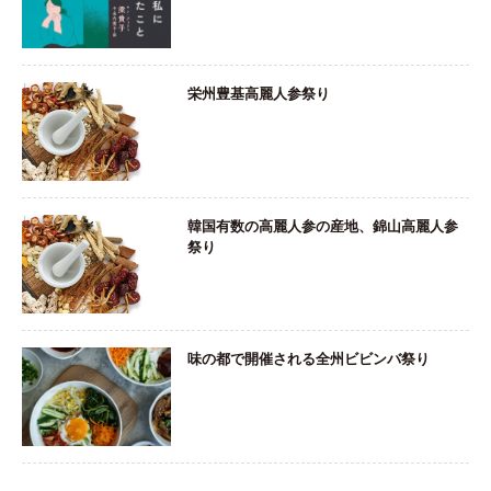
栄州豊基高麗人参祭り
韓国有数の高麗人参の産地、錦山高麗人参
祭り
味の都で開催される全州ビビンバ祭り