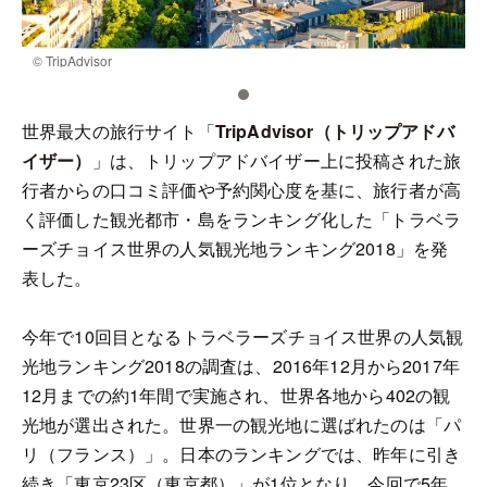
© TripAdvisor
©
世界最大の旅行サイト「
TripAdvisor（トリップアドバ
イザー）
」は、トリップアドバイザー上に投稿された旅
行者からの口コミ評価や予約関心度を基に、旅行者が高
く評価した観光都市・島をランキング化した「トラベラ
ーズチョイス世界の人気観光地ランキング2018」を発
表した。
今年で10回目となるトラベラーズチョイス世界の人気観
光地ランキング2018の調査は、2016年12月から2017年
12月までの約1年間で実施され、世界各地から402の観
光地が選出された。世界一の観光地に選ばれたのは「パ
リ（フランス）」。日本のランキングでは、昨年に引き
続き「東京23区（東京都）」が1位となり、今回で5年