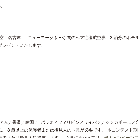
k
名古屋）−ニューヨーク (JFK) 間のペア往復航空券、3 泊分のホテ
クアロア・ランチ、新予約システム導
ロサンゼルス観光局、ウォ
てプレゼントいたします。
入のお知らせ
ズニーゆかりのスポット10
アム／香港／韓国／ パラオ／フィリピン／サイパン／シンガポール／
に 18 歳以上の保護者または後見人の同意が必要です。 本コンテスト
保護者または後見人に授与します。 応募にあたっては、
当キャンペーン