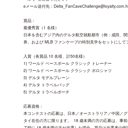
eメール送付先：Delta_FanCaveChallenge@loyalty.com.h
賞品：
最優秀賞（1 名様）
日本を含むアジア内のデルタ航空就航都市（例：成田、関空、
券、および MLB ファンケーブの特別見学をセットにし
入賞（各賞品 10 名様、計50名様）
1) ワールド ベースボール クラシック トレーナー
2) ワールド ベースボール クラシック ポロシャツ
3) デルタ モデルプレーン
4) デルタ トラベルバッグ
5) デルタ トラベルポーチ
応募資格：
本コンテストの応募は、日本／オーストラリア／中国／グ
タイ在住の方に限ります。 18 歳未満の方の応募は、事前
了時に 18 歳未満の方が当選した場合、賞品は当選者の