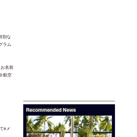
特別な
グラム
、お名前
タ航空
てeメ