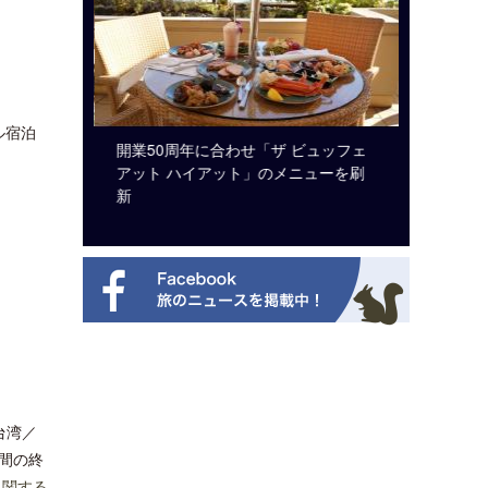
ル宿泊
ルト・ディ
開業50周年に合わせ「ザ ビュッフェ
クアロア
選を紹介
アット ハイアット」のメニューを刷
入のお知
新
台湾／
期間の終
に関する