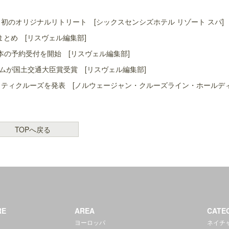
初のオリジナルリトリート [シックスセンシズホテル リゾート スパ]
まとめ [リスヴェル編集部]
本の予約受付を開始 [リスヴェル編集部]
ムが国土交通大臣賞受賞 [リスヴェル編集部]
ャリティクルーズを発表 [ノルウェージャン・クルーズライン・ホールデ
TOPへ戻る
RE
AREA
CATE
ヨーロッパ
ネイチ