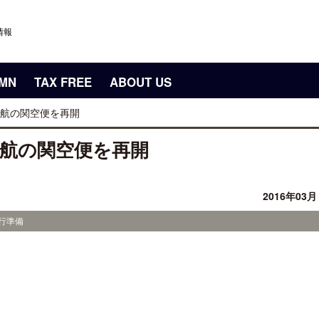
情報
UMN
TAX FREE
ABOUT US
航の関空便を再開
航の関空便を再開
2016年03
旅行準備