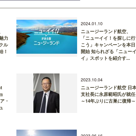
2024.01.10
、
ニュージーランド航空、
魅力
「ニューイイ！を探しに行
クル
こう」キャンペーンを本日
始！
開始 知られざる「ニュー
イ」スポットを紹介す...
2023.10.04
t
ニュージーランド航空 日
ョ
支社長に永原範昭氏が就任
リア・
～14年ぶりに古巣に復帰～
ュ
2023.06.16