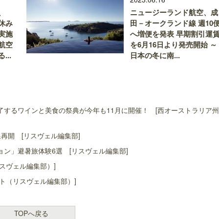
、
ニュージーランド航空、成
休み
田－オークランド線 週10
実施
へ増便を発表 早期割引運
航空
を6月16日より発売開始 ～
..
日本の冬に南...
するワインと美食の祭典が今年も11月に開催！ [西オーストラリア
再開 [リスヴェル編集部]
ン」避暑旅体験6選 [リスヴェル編集部]
スヴェル編集部）]
ト（リスヴェル編集部）]
TOPへ戻る