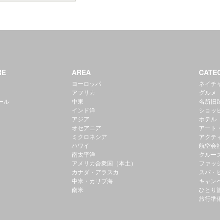
RE
AREA
CATE
ヨーロッパ
ネイチ
アフリカ
グルメ
ール
中東
名所旧
インド洋
ショッ
アジア
ホテル
オセアニア
アート
ミクロネシア
アクテ
ハワイ
航空会
南太平洋
クルー
アメリカ合衆国（本土）
ファッ
カナダ・アラスカ
スパ・
中米・カリブ海
キャン
南米
ひとり
旅行準