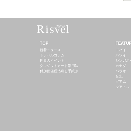
TOP
FEATU
新着ニュース
ドバイ
トラベルコラム
ハワイ
世界のイベント
シンガポ
クレジットカード活用法
カナダ
付加価値税払戻し手続き
パラオ
台北
グアム
シアトル