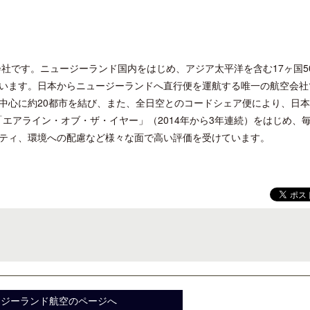
会社です。ニュージーランド国内をはじめ、アジア太平洋を含む17ヶ国5
います。日本からニュージーランドへ直行便を運航する唯一の航空会社
中心に約20都市を結び、また、全日空とのコードシェア便により、日
comの「エアライン・オブ・ザ・イヤー」（2014年から3年連続）をはじめ、
ティ、環境への配慮など様々な面で高い評価を受けています。
ージーランド航空のページへ