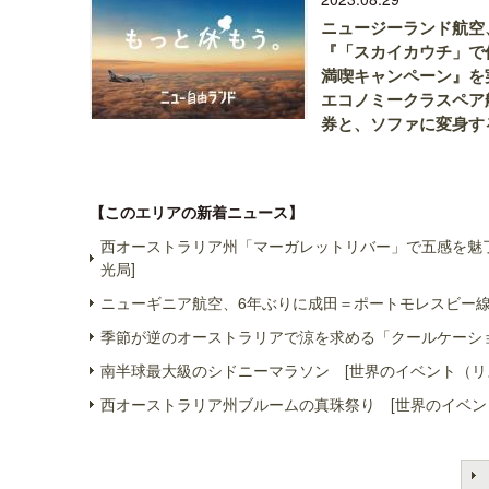
ニュージーランド航空
『「スカイカウチ」で
満喫キャンペーン』を
エコノミークラスペア
券と、ソファに変身する.
【このエリアの新着ニュース】
西オーストラリア州「マーガレットリバー」で五感を魅了
光局]
ニューギニア航空、6年ぶりに成田＝ポートモレスビー線
季節が逆のオーストラリアで涼を求める「クールケーショ
南半球最大級のシドニーマラソン [世界のイベント（リ
西オーストラリア州ブルームの真珠祭り [世界のイベン