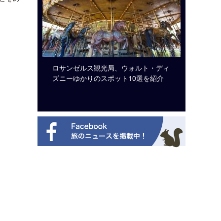
ビュッフェ
ロサンゼルス観光局、ウォルト・ディ
クアロア
ニューを刷
ズニーゆかりのスポット10選を紹介
入のお知