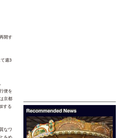
再開す
て週3
。
行便を
は京都
加する
質なワ
とをめ