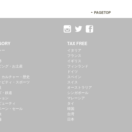
PAGETOP
GORY
TAX FREE
ャー
イタリア
フランス
跡
イギリス
ピング・お土産
フィンランド
ドイツ
・カルチャー・歴史
スペイン
ィビティ・スポーツ
スイス
社
オーストラリア
ズ・鉄道
シンガポール
ション
マレーシア
ビューティ
タイ
ペーン・セール
韓国
旅
台湾
備
日本