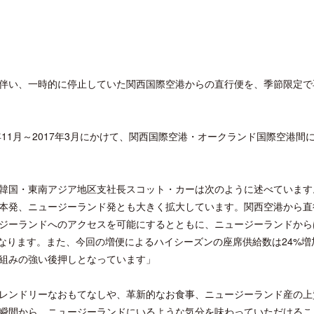
伴い、一時的に停止していた関西国際空港からの直行便を、季節限定で
11月～2017年3月にかけて、関西国際空港・オークランド国際空港間に
韓国・東南アジア地区支社長スコット・カーは次のように述べています
本発、ニュージーランド発とも大きく拡大しています。関西空港から直
ジーランドへのアクセスを可能にするとともに、ニュージーランドから
なります。また、今回の増便によるハイシーズンの座席供給数は24%増
組みの強い後押しとなっています」
レンドリーなおもてなしや、革新的なお食事、ニュージーランド産の上
瞬間から、ニュージーランドにいるような気分を味わっていただけるこ