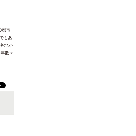
0都市
でもあ
本各地か
毎年数々