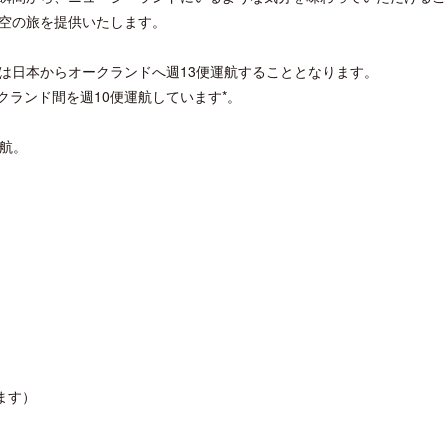
空の旅を提供いたします。
は日本からオークランドへ週13便運航することとなります。
クランド間を週10便運航しています*。
クアロア・ランチ、新予約システム導
開業50周年に合わせ「ザ 
運航。
入のお知らせ
アット ハイアット」のメ
新
ます）