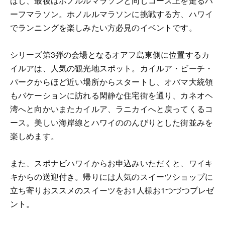
ばし、最後はホノルルマラソンと同じコース上を走るハ
ーフマラソン。ホノルルマラソンに挑戦する方、ハワイ
でランニングを楽しみたい方必見のイベントです。
シリーズ第3弾の会場となるオアフ島東側に位置するカ
イルアは、人気の観光地スポット。カイルア・ビーチ・
パークからほど近い場所からスタートし、オバマ大統領
もバケーションに訪れる閑静な住宅街を通り、カネオヘ
湾へと向かいまたカイルア、ラニカイへと戻ってくるコ
ース。美しい海岸線とハワイののんびりとした街並みを
楽しめます。
また、スポナビハワイからお申込みいただくと、ワイキ
キからの送迎付き。帰りには人気のスイーツショップに
立ち寄りおススメのスイーツをお1人様お1つづつプレゼ
ント。