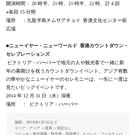
開演時間：
時半、
時、
時半、
時、計
回
20
21
21
22
4
※各回
分間
15
場所
：九龍半島チムサアチョイ
香港文化センター前
広場
■ニューイヤー・ニューワールド
香港カウントダウン・
セレブレーションズ
ビクトリア・ハーバーで地元の人や観光客で一緒に新
年の幕開けを祝うカウントダウンイベント。アジア有数
の華やかなニューイヤーのセレモニーは、一生に一度は
見たいビッグイベントです。
年
月
日（水）深夜
2014
12
31
場所
：
ビクトリア・ハーバー
期間： 2015年1月1日まで
エリア：アジア > 香港 > 指定なし
ジャンル：観光情報・観光局・現地便り , イベント・フェスティバ