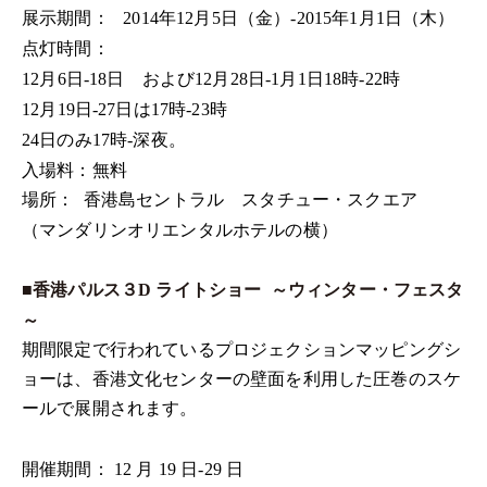
展示期間：
年
月
日（金）
年
月
日（木）
2014
12
5
-2015
1
1
点灯時間：
月
日
日 および
月
日
月
日
時
時
12
6
-18
12
28
-1
1
18
-22
月
日
日は
時
時
12
19
-27
17
-23
日のみ
時
深夜。
24
17
-
入場料：
無料
場所：
香港島セントラル スタチュー・スクエア
（マンダリンオリエンタルホテルの横）
■香港パルス３
ライトショー
～ウィンター・フェスタ
D
～
期間限定で行われているプロジェクションマッピングシ
ョーは、香港文化センターの壁面を利用した圧巻のスケ
ールで展開されます。
開催期間：
月
日
日
12
19
-29