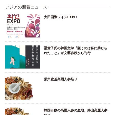
アジアの新着ニュース
大田国際ワインEXPO
梁貴子氏の韓国文学『願うのは私に禁じら
れたこと』が文藝春秋から刊行
栄州豊基高麗人参祭り
韓国有数の高麗人参の産地、錦山高麗人参
祭り