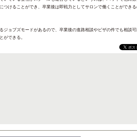
につけることができ、卒業後は即戦力としてサロンで働くことができる
ジョブズモードがあるので、卒業後の進路相談やビザの件でも相談可
とができる。
開業50周年に合わせ「ザ ビュッフェ
ロサンゼルス観光局、ウォ
アット ハイアット」のメニューを刷
ズニーゆかりのスポット10
新