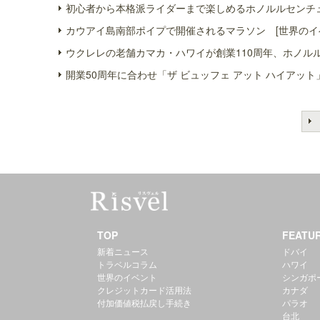
初心者から本格派ライダーまで楽しめるホノルルセンチュ
カウアイ島南部ポイプで開催されるマラソン [世界のイ
ウクレレの老舗カマカ・ハワイが創業110周年、ホノル
開業50周年に合わせ「ザ ビュッフェ アット ハイアット
TOP
FEATU
新着ニュース
ドバイ
トラベルコラム
ハワイ
世界のイベント
シンガポ
クレジットカード活用法
カナダ
付加価値税払戻し手続き
パラオ
台北