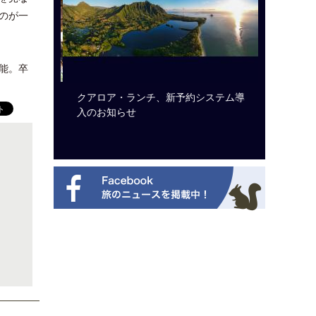
のが一
能。卒
ルト・ディ
クアロア・ランチ、新予約システム導
開業50
選を紹介
入のお知らせ
アット 
新