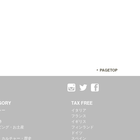
PAGETOP
GORY
TAX FREE
ャー
イタリア
フランス
跡
イギリス
ピング・お土産
フィンランド
ドイツ
・カルチャー・歴史
スペイン