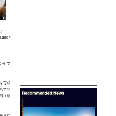
ミロミ
850と
ンセプ
を育成
ちで開
回３週
を見な