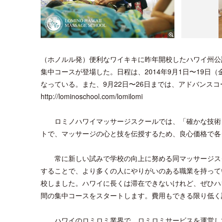
（ホノルル発）便利なワイキキに昨年開校したハワイ州公
集中コースが登場した。日程は、2014年9月1日〜19日（
なっている。また、9月22日〜26日までは、アドバンスコ
http://lominoschool.com/lomilomi
ロミノハワイマッサージスクールでは、「確かな技術と
トで、マッサージの心と技を伝授するため、良心価格で各
常に新しい試みで学校の向上に努める同マッサージスク
することで、より多くの人にやりがいのある職業を持って
校しました。ハワイに長くは滞在できないけれど、ぜひハ
間の集中コースをスタートします。費用もできる限り低く
ハワイのロミロミ業界で、ロミロミサービスを運営して