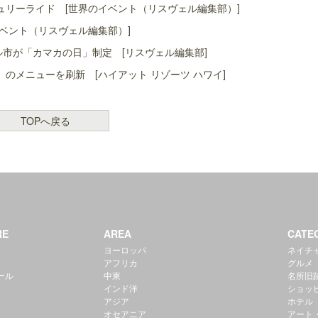
リーライド [世界のイベント（リスヴェル編集部）]
ベント（リスヴェル編集部）]
ル市が「カマカの日」制定 [リスヴェル編集部]
」のメニューを刷新 [ハイアット リゾーツ ハワイ]
TOPへ戻る
RE
AREA
CATE
ヨーロッパ
ネイチ
アフリカ
グルメ
ール
中東
名所旧
インド洋
ショッ
アジア
ホテル
オセアニア
アート