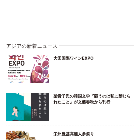
アジアの新着ニュース
大田国際ワインEXPO
梁貴子氏の韓国文学『願うのは私に禁じら
れたこと』が文藝春秋から刊行
栄州豊基高麗人参祭り