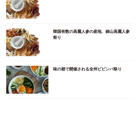
韓国有数の高麗人参の産地、錦山高麗人参
祭り
味の都で開催される全州ビビンバ祭り