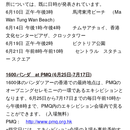
所については、既に日時が発表されています。
6
月
10
日
正午
-
午後
3
時
馬湾東湾ビーチ
（
Ma
Wan Tung Wan Beach
）
6
月
14
日
午後
1
時
-
午後
4
時
チムサアチョイ、香港
文化センターピアザ、クロックタワー
6
月
19
日
正午
-
午後
2
時
ビクトリア公園
6
月
21
日
午前
8
時
-
午前
10
時
セントラル スタチュ
ー
スクエア
1600
パンダ
at PMQ (6
月
25
日
-7
月
17
日
)
1600
体の
パンダツアーの香港での最終地点は、
PMQ
の
オープニングセレモニーの一環であるエキシビションと
なります。
6
月
25
日から
7
月
17
日までの毎日午前
10
時か
ら午後
8
時まで、
PMQ
内のエキシビション会場内で見る
ことができます。（入場無料）
PMQ
：
http://www.pmq.org.hk
※指定日には、エキシビション会場の入場を事前予約す