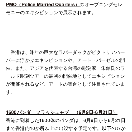
PMQ（Police Married Quarters）
のオープニングセレ
モニーのエキシビションで展示されます。
香港は、昨年の巨大なラバーダックがビクトリアハー
バーに浮かぶエキシビションや、アート・バーゼルの開
催、また、アジアを代表する台湾の彫刻家 朱銘氏のワ
ールド彫刻ツアーの最初の開催地としてエキシビション
が開催されるなど、アートの舞台として注目されていま
す。
1600
パンダ フラッシュモブ （
6
月
9
日
-6
月
21
日）
香港に到着した
1600
体の
パンダは、
6
月
9
日から
6
月
21
日
まで香港内
10
か所以上に出没する予定です。以下の５か