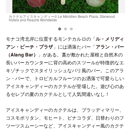
カクテルアイスキャンディー© Le Méridien Beach Plaza, Starwood
ア
Hotels and Resorts Worldwide
R
モナコ湾北岸に位置するモンテカルロの「
ル・メリディ
アン・ビーチ・プラザ
」には洒落たバー「
アラン・バー
（Alang Bar）
」がある。藁が敷かれた屋根と自然木の
長いバーカウンターに背の高めのスツールが特徴的なエ
キゾチックでスタイリッシュなバリ風のバー。このアラ
ン・バーで、トロピカルフルーツのお洒落で可愛らしい
アイスキャンディーのカクテルが登場した。遊び心のあ
るセレブの夏のカクテルとして人気間違いなし！
アイスキャンディーのカクテルは、ブラッディマリー、
コスモポリタン、モヒート、ピナコラダ、日替わりのフ
ツーツスムーシーなど、アイスキャンディー風のカクテ