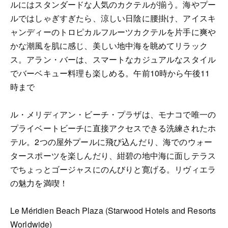
ルにはスタンダードな人気のカクテルが揃う。海やプー
ルではしゃぎすぎたら、涼しい日陰に腰掛け、アイスキ
ャンディーのトロピカルフルーツカクテルを片手に爽や
かな潮風を肌に感じ、美しい地中海を眺めてリラック
ス。アラン・バーは、スマートなカジュアルなスタイル
でバーベキュー料理も楽しめる。午前10時から午後11
時まで
ル・メリディアン・ビーチ・プラザは、モナコで唯一の
プライベートビーチに直接アクセスできる洗練されたホ
テル。2つの屋外プールに飛び込んだり、海でのウォー
タースポーツを楽しんだり、紺碧の地中海に面しテラス
でちょっとゴージャスにのんびりと寛げる。リヴィエラ
の魅力を満喫！
Le Méridien Beach Plaza (Starwood Hotels and Resorts
Worldwide)