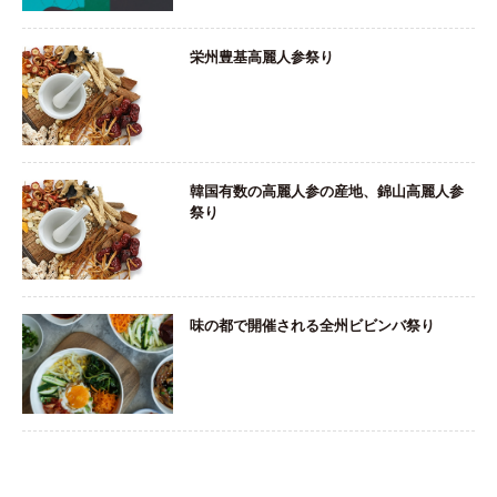
栄州豊基高麗人参祭り
韓国有数の高麗人参の産地、錦山高麗人参
祭り
味の都で開催される全州ビビンバ祭り