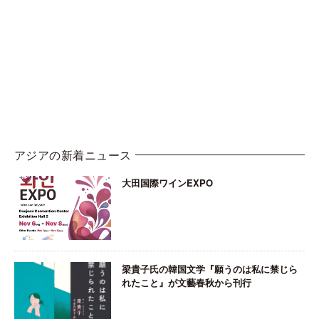
アジアの新着ニュース
大田国際ワインEXPO
梁貴子氏の韓国文学『願うのは私に禁じら
れたこと』が文藝春秋から刊行