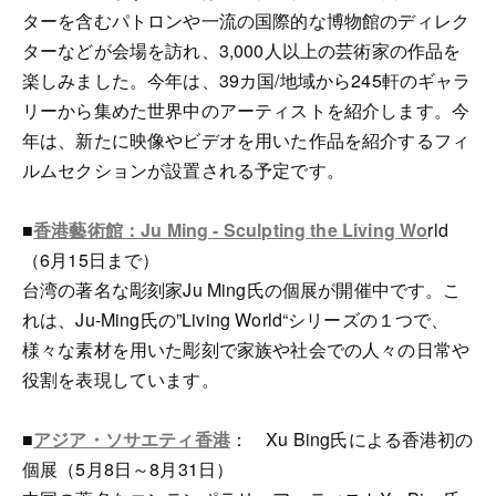
ターを含むパトロンや一流の国際的な博物館のディレク
ターなどが会場を訪れ、3,000人以上の芸術家の作品を
楽しみました。今年は、39カ国/地域から245軒のギャラ
リーから集めた世界中のアーティストを紹介します。今
年は、新たに映像やビデオを用いた作品を紹介するフィ
ルムセクションが設置される予定です。
■
香港藝術館：Ju Ming - Sculpting the Living Wo
rld
（6月15日まで）
台湾の著名な彫刻家Ju Ming氏の個展が開催中です。こ
れは、Ju-Ming氏の”Living World“シリーズの１つで、
様々な素材を用いた彫刻で家族や社会での人々の日常や
役割を表現しています。
■
アジア・ソサエティ香港
： Xu Bing氏による香港初の
個展（5月8日～8月31日）