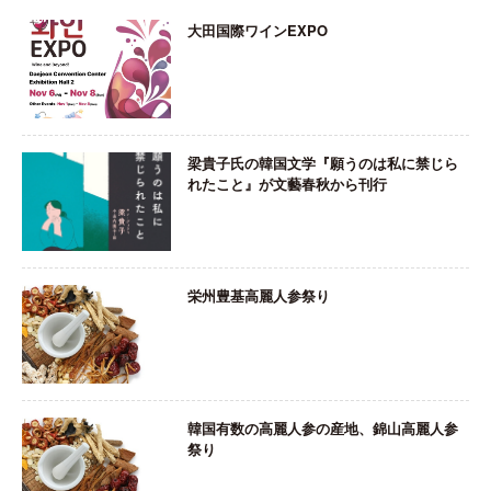
大田国際ワインEXPO
梁貴子氏の韓国文学『願うのは私に禁じら
れたこと』が文藝春秋から刊行
栄州豊基高麗人参祭り
韓国有数の高麗人参の産地、錦山高麗人参
祭り