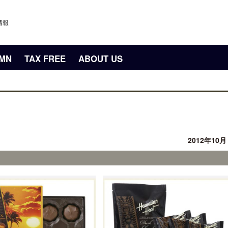
情報
UMN
TAX FREE
ABOUT US
2012年10