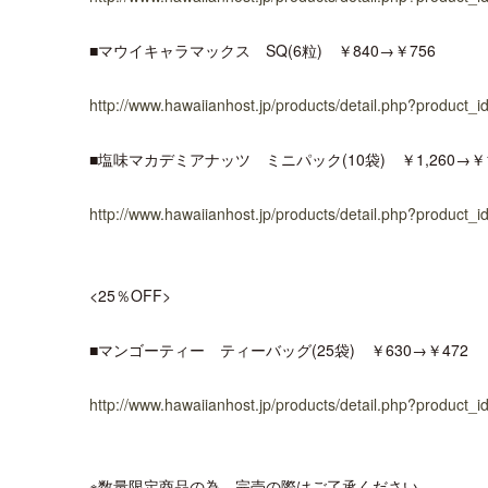
■マウイキャラマックス SQ(6粒) ￥840→￥756
http://www.hawaiianhost.jp/products/detail.php?product_i
■塩味マカデミアナッツ ミニパック(10袋) ￥1,260→￥1
http://www.hawaiianhost.jp/products/detail.php?product_i
<25％OFF>
■マンゴーティー ティーバッグ(25袋) ￥630→￥472
http://www.hawaiianhost.jp/products/detail.php?product_i
※数量限定商品の為、完売の際はご了承ください。