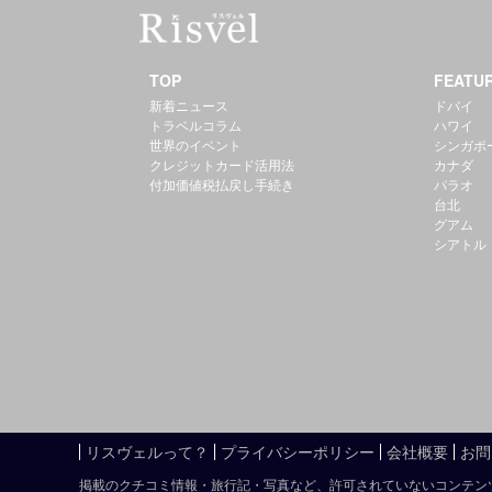
TOP
FEATU
新着ニュース
ドバイ
トラベルコラム
ハワイ
世界のイベント
シンガポ
クレジットカード活用法
カナダ
付加価値税払戻し手続き
パラオ
台北
グアム
シアトル
リスヴェルって？
プライバシーポリシー
会社概要
お問
掲載のクチコミ情報・旅行記・写真など、許可されていないコンテン