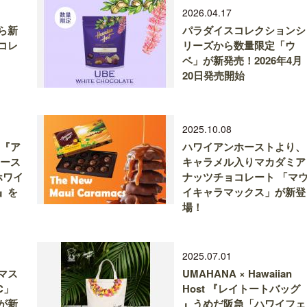
2026.04.17
ら新
パラダイスコレクションシ
コレ
リーズから数量限定「ウ
ベ」が新発売！2026年4月
20日発売開始
2025.10.08
 『ア
ハワイアンホーストより、
ホース
キャラメル入りマカダミア
ホワイ
ナッツチョコレート 「マ
』を
イキャラマックス」が新登
場！
2025.07.01
マス
UMAHANA × Hawaiian
C」
Host 『レイトートバッグ
が新
』うめだ阪急「ハワイフェ