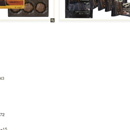
=43
72
d=15