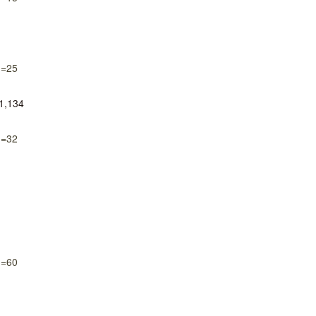
d=25
ロサンゼルス観光局、ウォルト・ディ
開業50周年に合わせ「ザ 
,134
ズニーゆかりのスポット10選を紹介
アット ハイアット」のメ
新
d=32
d=60