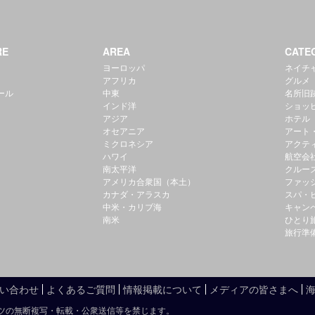
RE
AREA
CATE
ヨーロッパ
ネイチ
アフリカ
グルメ
ール
中東
名所旧
インド洋
ショッ
アジア
ホテル
オセアニア
アート
ミクロネシア
アクテ
ハワイ
航空会
南太平洋
クルー
アメリカ合衆国（本土）
ファッ
カナダ・アラスカ
スパ・
中米・カリブ海
キャン
南米
ひとり
旅行準
い合わせ
よくあるご質問
情報掲載について
メディアの皆さまへ
ツの無断複写・転載・公衆送信等を禁じます。