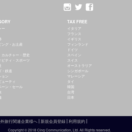
GORY
TAX FREE
ャー
イタリア
フランス
跡
イギリス
ピング・お土産
フィンランド
ドイツ
・カルチャー・歴史
スペイン
ィビティ・スポーツ
スイス
社
オーストラリア
ズ・鉄道
シンガポール
ション
マレーシア
ビューティ
タイ
ペーン・セール
韓国
旅
台湾
備
日本
海外旅行関連企業様へ
新規会員登録
利用規約
Copyright © 2018 Cinq Communication, Ltd. All Rights reserved.