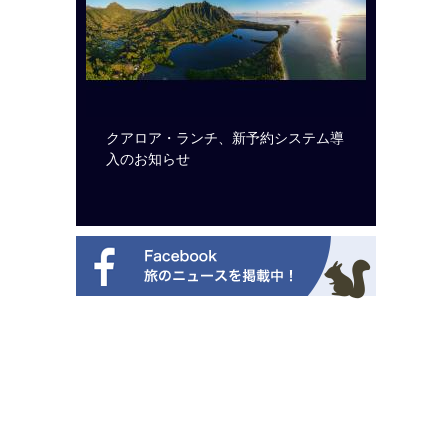
ビュッフェ
クアロア・ランチ、新予約システム導
ロサンゼ
ニューを刷
入のお知らせ
ズニーゆ