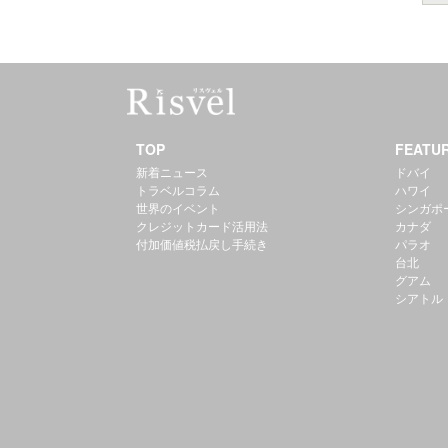
TOP
FEATU
新着ニュース
ドバイ
トラベルコラム
ハワイ
世界のイベント
シンガポ
クレジットカード活用法
カナダ
付加価値税払戻し手続き
パラオ
台北
グアム
シアトル