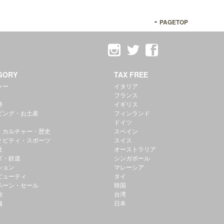
PAGETOP
GORY
TAX FREE
ャー
イタリア
フランス
跡
イギリス
ピング・お土産
フィンランド
ドイツ
・カルチャー・歴史
スペイン
ィビティ・スポーツ
スイス
社
オーストラリア
ズ・鉄道
シンガポール
ション
マレーシア
ビューティ
タイ
ペーン・セール
韓国
旅
台湾
備
日本