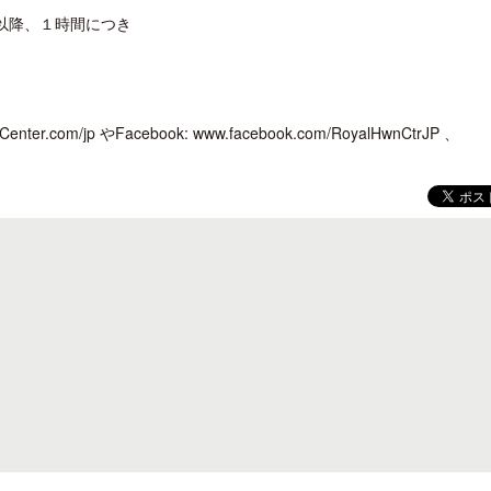
以降、１時間につき
om/jp やFacebook: www.facebook.com/RoyalHwnCtrJP 、
クアロア・ランチ、新予約システム導
開業50周年に合わせ「ザ 
入のお知らせ
アット ハイアット」のメ
新