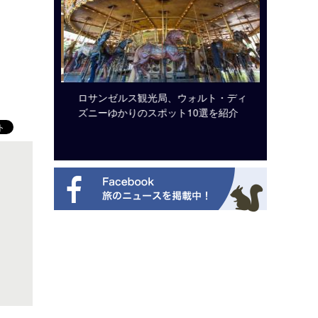
ビュッフェ
ロサンゼルス観光局、ウォルト・ディ
クアロア
ニューを刷
ズニーゆかりのスポット10選を紹介
入のお知