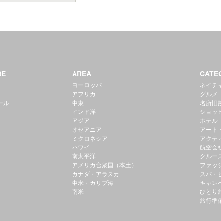
RE
AREA
CATE
ヨーロッパ
ネイチ
アフリカ
グルメ
ール
中東
名所旧
インド洋
ショッ
アジア
ホテル
オセアニア
アート
ミクロネシア
アクテ
ハワイ
航空会
南太平洋
クルー
アメリカ合衆国（本土）
ファッ
カナダ・アラスカ
スパ・
中米・カリブ海
キャン
南米
ひとり
旅行準