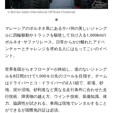
© Borneo Safari International Off Road Challenge
©
マレーシアのボルネオ島にあるサバ州の美しいジャング
ルに四輪駆動やトラックを駆使して分け入る1,000kmの
ボルネオ･サファリレース。日常からかけ離れたアドベ
ンチャーとチャレンジを求める人にはもってこいのイベ
ント。
世界各国からオフローダーが終結し、道のないジャング
ルを8日間かけて1,000キロ先のゴールを目指す。チーム
はドライバーとコ・ドライバーの2人1組で、岩場、砂
地、泥や沼地、砂利道など異なる走行条件に合わせた走
行技術、障害物の越え方、ウインチ技術、装備知識、体
力、協調性が試される。車両は現地でレンタルすること
ができるが国際免許証は必須。