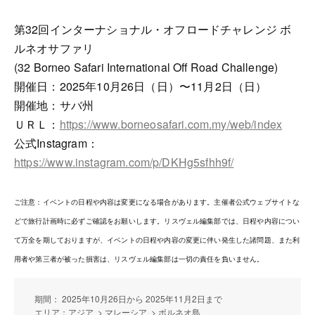
第32回インターナショナル・オフロードチャレンジ ボ
ルネオサファリ
(32 Borneo Safari International Off Road Challenge)
開催日：2025年10月26日（日）〜11月2日（日）
開催地：サバ州
ＵＲＬ：
https://www.borneosafari.com.my/web/index
公式Instagram：
https://www.instagram.com/p/DKHg5sfhh9f/
ご注意：イベントの日程や内容は変更になる場合があります。主催者公式ウェブサイトな
どで旅行計画時に必ずご確認をお願いします。リスヴェル編集部では、日程や内容につい
て万全を期しておりますが、イベントの日程や内容の変更に伴い発生した諸問題、また利
用者や第三者が被った損害は、リスヴェル編集部は一切の責任を負いません。
期間： 2025年10月26日から 2025年11月2日まで
エリア：アジア > マレーシア > ボルネオ島