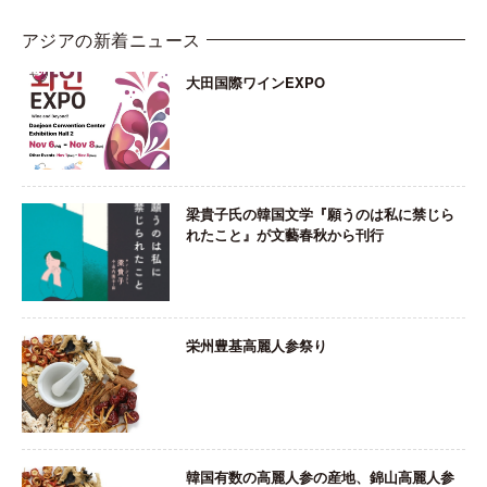
アジアの新着ニュース
大田国際ワインEXPO
梁貴子氏の韓国文学『願うのは私に禁じら
れたこと』が文藝春秋から刊行
栄州豊基高麗人参祭り
韓国有数の高麗人参の産地、錦山高麗人参