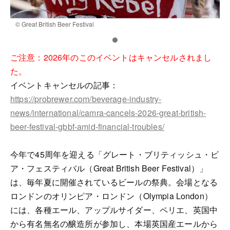
© Great British Beer Festival
©
ご注意：2026年のこのイベントはキャンセルされまし
た。
イベントキャンセルの記事：
https://probrewer.com/beverage-industry-
news/international/camra-cancels-2026-great-british-
beer-festival-gbbf-amid-financial-troubles/
今年で45周年を迎える「グレート・ブリティッシュ・ビ
ア・フェスティバル（Great British Beer Festival）」
は、毎年夏に開催されているビールの祭典。会場となる
ロンドンのオリンピア・ロンドン（Olympia London）
には、各種エール、アップルサイダー、ペリエ、英国中
から有名無名の醸造所が参加し、本場英国産エールから