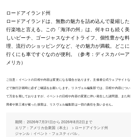
ロードアイランド州
ロードアイランドは、無数の魅力を詰め込んで凝縮した
行楽地と言える。この「海洋の州」は、何キロも続く美
しいビーチ、ゴージャスなナイトライフ、個性豊かな料
理、流行のショッピングなど、その魅力が満載。どこに
行くにも車ですぐなのが便利。（参考：ディスカバーア
メリカ）
ご注意：イベントの日程や内容は変更になる場合があります。主催者公式ウェブサイトな
どで旅行計画時に必ずご確認をお願いします。リスヴェル編集部では、日程や内容につい
て万全を期しておりますが、イベントの日程や内容の変更に伴い発生した諸問題、また利
用者や第三者が被った損害は、リスヴェル編集部は一切の責任を負いません。
期間： 2026年7月31日から 2026年8月2日まで
エリア：アメリカ合衆国（本土） > ロードアイランド州
ジャンル：イベント・フェスティバル ,