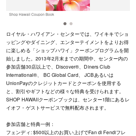
Shop Hawaii Coupon Book
R
ロイヤル・ハワイアン・センターでは、ワイキキでショ
ッピングやダイニング、エンターテイメントをよりお得
に楽しめる「ショップハワイ」クーポンプログラムを開
始しました。2013年2月末までの期間中、センター内の
参加店舗30店以上で、Discover®、Diners Club
International®、 BC Global Card、 JCBあるいは
UnionPayのクレジットカードとクーポンを使用する
と、割引やギフトなどの様々な特典を受けられます。
SHOP HAWAIIクーポンブックは、センター1階にあるレ
イオフ・ゲストサービスで無料配布されます。
参加店舗と特典一例：
フェンディ: $500以上のお買い上げでFan di Fendiフレ