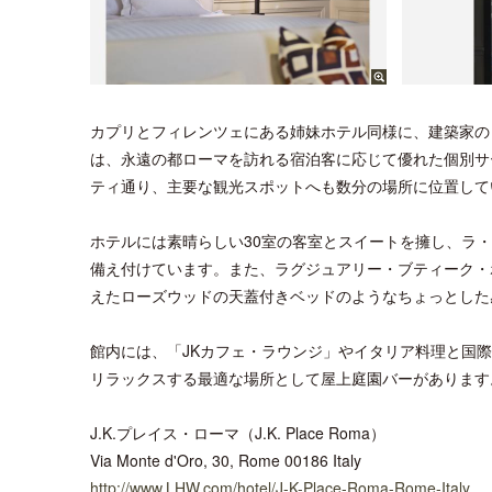
カプリとフィレンツェにある姉妹ホテル同様に、建築家のミケーレ
は、永遠の都ローマを訪れる宿泊客に応じて優れた個別サ
ティ通り、主要な観光スポットへも数分の場所に位置して
ホテルには素晴らしい30室の客室とスイートを擁し、ラ
備え付けています。また、ラグジュアリー・ブティーク・
えたローズウッドの天蓋付きベッドのようなちょっとした
館内には、「JKカフェ・ラウンジ」やイタリア料理と国際色
リラックスする最適な場所として屋上庭園バーがあります
J.K.プレイス・ローマ（J.K. Place Roma）
Via Monte d'Oro, 30, Rome 00186 Italy
http://www.LHW.com/hotel/J-K-Place-Roma-Rome-Italy