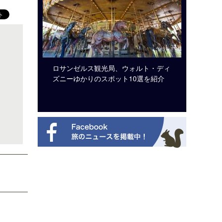
システム導
ロサンゼルス観光局、ウォルト・ディ
開業50
ズニーゆかりのスポット10選を紹介
アット 
新