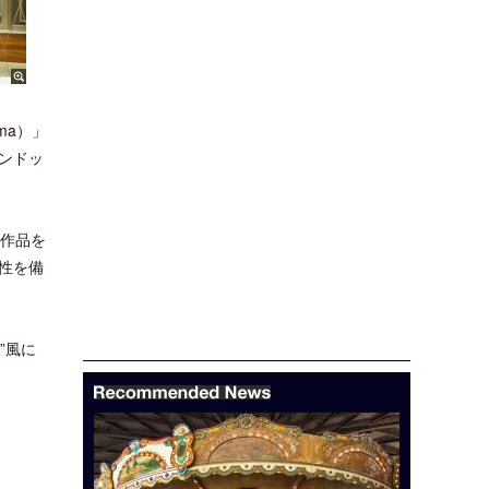
ma）」
ンドッ
な作品を
性を備
”風に