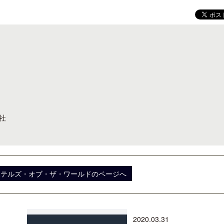
開業50周年に合わせ「ザ ビュッフェ
クアロア・ランチ、新予約
アット ハイアット」のメニューを刷
入のお知らせ
新
社
ホテルズ・オブ・ザ・ワールドのページへ
2020.03.31