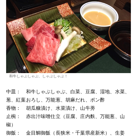
和牛しゃぶしゃぶ、しゃぶしゃぶ！
中皿： 和牛しゃぶしゃぶ、白菜、豆腐、湿地、水菜、
葱、紅葉おろし、万能葱、胡麻だれ、ポン酢
香物： 胡瓜糠漬け、水菜漬け、山牛蒡
止椀： 赤出汁味噌仕立（豆腐、庄内麩、万能葱、山
椒）
御飯： 金目鯛御飯（長狭米・千葉県産新米）、生姜