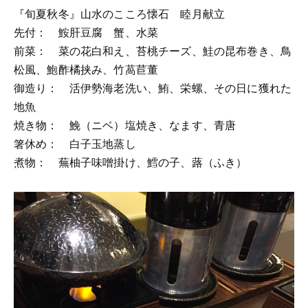
『旬夏秋冬』山水のこころ懐石 睦月献立
先付： 鮟肝豆腐 蟹、水菜
前菜： 菜の花白和え、苔桃チーズ、鮭の昆布巻き、鳥
松風、鮑酢橘挟み、竹萵苣董
御造り： 活伊勢海老洗い、鮪、栄螺、その日に獲れた
地魚
焼き物： 鮸（ニベ）塩焼き、なます、青唐
箸休め： 白子玉地蒸し
煮物： 蕪柚子味噌掛け、鱈の子、蕗（ふき）