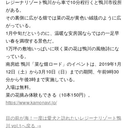
レジーナリゾート鴨川から車で10分程行くと鴨川市役所
がある。
その裏側に広がる畑では菜の花が黄色い絨毯のように広
がっている。
1月中旬だというのに、温暖な安房国ならではの一足早
い春を満喫する景色だ。
1万坪の敷地いっぱいに咲く菜の花は鴨川の風物詩にな
っている。
南房総 鴨川「菜な畑ロード」のイベントは、2019年1月
12日（土）から3月10日（日）までの期間、午前9時30
分から午後3時まで実施している。
入場は無料。
菜の花摘み体験もできる（10本150円）。
https://www.kamonavi.jp/
目の前が海！一度は愛犬と訪れたいレジーナリゾート鴨
川 vol.1へ戻る →