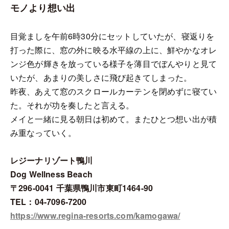
モノより想い出
目覚ましを午前6時30分にセットしていたが、寝返りを
打った際に、窓の外に映る水平線の上に、鮮やかなオレ
ンジ色が輝きを放っている様子を薄目でぼんやりと見て
いたが、あまりの美しさに飛び起きてしまった。
昨夜、あえて窓のスクロールカーテンを閉めずに寝てい
た。それが功を奏したと言える。
メイと一緒に見る朝日は初めて。またひとつ想い出が積
み重なっていく。
レジーナリゾート鴨川
Dog Wellness Beach
〒296-0041 千葉県鴨川市東町1464-90
TEL：04-7096-7200
https://www.regina-resorts.com/kamogawa/