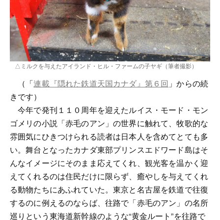
△ミルクを与えたアイランド・ヒル・ファームの子ヤギ（筆者撮影）
（「
連載『隠れた鉄道天国カナダ』第６回
」からの続
きです）
今年で発刊１１０周年を迎えたルイス・モード・モン
ゴメリの小説「赤毛のアン」の世界に触れて、牧歌的な
雰囲気にひきつけられる読者は日本人を含めてとても多
い。舞台となったカナダ東部プリンスエドワード島はそ
んなイメージにそのまま応えてくれ、観光客を温かく迎
えてくれるのは住民だけに限らず、癒やしを与えてくれ
る動物たちにあふれていた。東京と名古屋を鉄道で往復
するのに例えるのならば、往路で「赤毛のアン」の名所
巡りという東海道新幹線のような“黄金ルート”を往路で