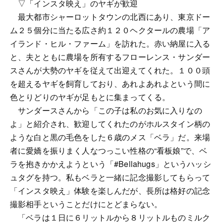
▽「インスタ映え」のヤギが歓迎
最大都市シャーロットタウンの北西にあり、東京ドー
ム２５個分に当たる広さ約１２０ヘクタールの農場「ア
イランド・ヒル・ファーム」を訪れた。赤い納屋に入る
と、夫とともに農場を所有するフローレンス・サンダー
スさんが大勢のヤギを従えて出迎えてくれた。１００頭
を超えるヤギを飼育しており、あれよあれよという間に
色とりどりのヤギが足もとに集まってくる。
サンダースさんから「この子は私のお気に入りなの
よ」と紹介され、歓迎してくれたのがホルスタイン柄の
ような白と黒の毛色をした６歳のメス「ベラ」だ。来場
者に愛嬌を振りまく人なつっこい性格の“看板娘”で、ベ
ラを抱きかかえようという「#Bellahugs」というハッシ
ュタグを持つ。私もベラと一緒に記念撮影してもらって
「インスタ映え」体験を楽しんだが、長所は格好の記念
撮影相手ということだけにとどまらない。
「ベラは１日に６リットルから８リットルものミルク