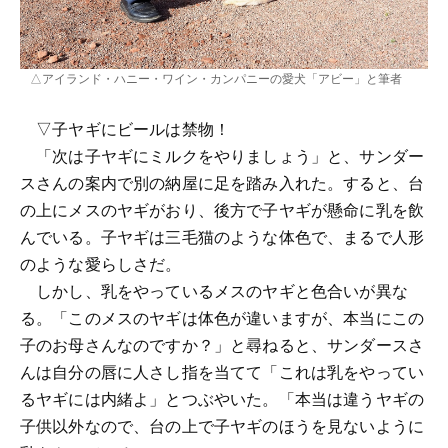
△アイランド・ハニー・ワイン・カンパニーの愛犬「アビー」と筆者
▽子ヤギにビールは禁物！
「次は子ヤギにミルクをやりましょう」と、サンダー
スさんの案内で別の納屋に足を踏み入れた。すると、台
の上にメスのヤギがおり、後方で子ヤギが懸命に乳を飲
んでいる。子ヤギは三毛猫のような体色で、まるで人形
のような愛らしさだ。
しかし、乳をやっているメスのヤギと色合いが異な
る。「このメスのヤギは体色が違いますが、本当にこの
子のお母さんなのですか？」と尋ねると、サンダースさ
んは自分の唇に人さし指を当てて「これは乳をやってい
るヤギには内緒よ」とつぶやいた。「本当は違うヤギの
子供以外なので、台の上で子ヤギのほうを見ないように