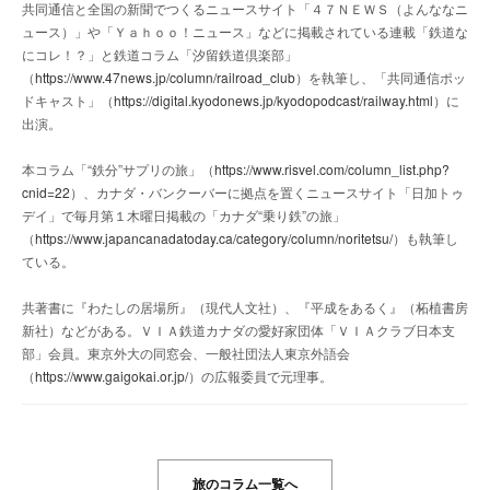
共同通信と全国の新聞でつくるニュースサイト「４７ＮＥＷＳ（よんななニ
ュース）」や「Ｙａｈｏｏ！ニュース」などに掲載されている連載「鉄道な
にコレ！？」と鉄道コラム「汐留鉄道倶楽部」
（
https://www.47news.jp/column/railroad_club
）を執筆し、「共同通信ポッ
ドキャスト」（
https://digital.kyodonews.jp/kyodopodcast/railway.html
）に
出演。
本コラム「“鉄分”サプリの旅」（
https://www.risvel.com/column_list.php?
cnid=22
）、カナダ・バンクーバーに拠点を置くニュースサイト「日加トゥ
デイ」で毎月第１木曜日掲載の「カナダ“乗り鉄”の旅」
（
https://www.japancanadatoday.ca/category/column/noritetsu/
）も執筆し
ている。
共著書に『わたしの居場所』（現代人文社）、『平成をあるく』（柘植書房
新社）などがある。ＶＩＡ鉄道カナダの愛好家団体「ＶＩＡクラブ日本支
部」会員。東京外大の同窓会、一般社団法人東京外語会
（
https://www.gaigokai.or.jp/
）の広報委員で元理事。
旅のコラム一覧へ