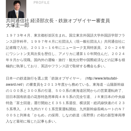
PROFILE
共同通信社 経済部次長・鉄旅オブザイヤー審査員
大塚圭一郎
１９７３年４月、東京都杉並区生まれ。国立東京外国語大学外国語学部フラ
ンス語学科卒。１９９７年４月に社団法人（現一般社団法人）共同通信社に
記者職で入社。２０１３～１６年にニューヨーク支局特派員、２０～２４年
にワシントン支局次長を歴任し、アメリカに通算１０年間住んだ。２０２４
年９月から現職。国内外の運輸・旅行・観光分野や国際経済などの記事を積
極的に執筆しており、英語やフランス語で取材する機会も多い。
日本一の鉄道旅行を選ぶ賞「鉄旅オブザイヤー」（
http://www.tetsutabi-
award.net/
）の審査員を２０１３年度から務めている。東海道・山陽新幹線
の１００系と３００系の引退、５００系の東海道区間からの営業運転終了、
旧日本国有鉄道の花形特急用車両４８５系の完全引退、ＪＲ東日本の中央線
特急「富士回遊」運行開始とＥ３５１系退役、横須賀・総武線快速のＥ２３
５系導入、ＪＲ九州のＹＣ１系営業運転開始、九州新幹線長崎ルートのＮ７
００Ｓと列車名「かもめ」の採用、しなの鉄道（長野県）の初の新型車両導
入など最初に報じた記事も多い。