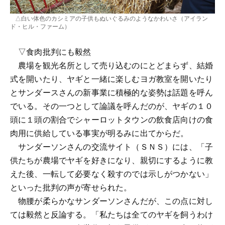
△白い体色のカシミアの子供もぬいぐるみのようなかわいさ（アイラン
ド・ヒル・ファーム）
▽食肉批判にも毅然
農場を観光名所として売り込むのにとどまらず、結婚
式を開いたり、ヤギと一緒に楽しむヨガ教室を開いたり
とサンダースさんの新事業に積極的な姿勢は話題を呼ん
でいる。その一つとして論議を呼んだのが、ヤギの１０
頭に１頭の割合でシャーロットタウンの飲食店向けの食
肉用に供給している事実が明るみに出てからだ。
サンダーソンさんの交流サイト（ＳＮＳ）には、「子
供たちが農場でヤギを好きになり、親切にするように教
えた後、一転して必要なく殺すのでは示しがつかない」
といった批判の声が寄せられた。
物腰が柔らかなサンダーソンさんだが、この点に対し
ては毅然と反論する。「私たちは全てのヤギを飼うわけ