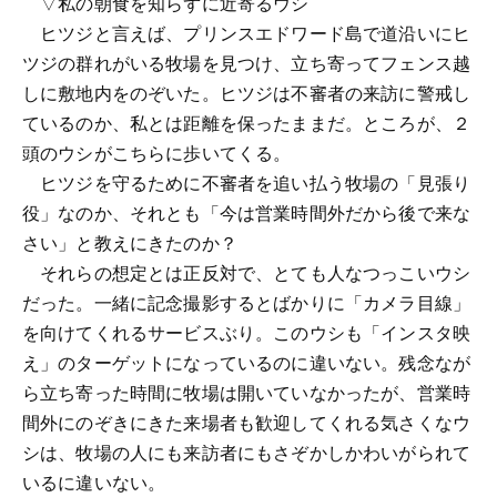
▽私の朝食を知らずに近寄るウシ
ヒツジと言えば、プリンスエドワード島で道沿いにヒ
ツジの群れがいる牧場を見つけ、立ち寄ってフェンス越
しに敷地内をのぞいた。ヒツジは不審者の来訪に警戒し
ているのか、私とは距離を保ったままだ。ところが、２
頭のウシがこちらに歩いてくる。
ヒツジを守るために不審者を追い払う牧場の「見張り
役」なのか、それとも「今は営業時間外だから後で来な
さい」と教えにきたのか？
それらの想定とは正反対で、とても人なつっこいウシ
だった。一緒に記念撮影するとばかりに「カメラ目線」
を向けてくれるサービスぶり。このウシも「インスタ映
え」のターゲットになっているのに違いない。残念なが
ら立ち寄った時間に牧場は開いていなかったが、営業時
間外にのぞきにきた来場者も歓迎してくれる気さくなウ
シは、牧場の人にも来訪者にもさぞかしかわいがられて
いるに違いない。