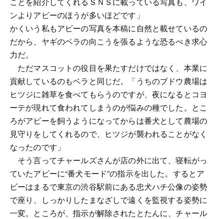
ことを紹介してくれるＳＮＳに載っている写真も、ワイ
ンよりアビーのほうが多いほどです」
かくいう私もアビーの写真を本稿に自然と載せているの
だから、ヤギのベラの向こうを張るような恐るべき求心
力だ。
ただマスコットの役目を果たすだけではなく、本業に
貢献しているのもベラと同じだ。「うちのブドウ農場は
ヒツジに雑草を食べてもらうのですが、夜になるとコヨ
ーテが現れて食われてしまうのが悩みの種でした。とこ
ろがアビーを飼うようになってからは番犬として農場の
見守りをしてくれるので、ヒツジが襲われることがなく
なったのです」
そう言ってチャールズさんが店の外に出て、寝転がっ
ていたアビーに“番犬モード”の指示を出した。するとア
ビーはまるで東京の渋谷駅前にある忠犬ハチ公像の姿勢
で座り、しっかりしたまなざしで遠くを監視する姿勢に
一変。ところが、指示が解除されたとたんに、チャール