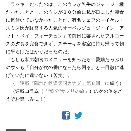
ラッキーだったのは、このウシが乳牛のジャージー種
だったことと、このウシが３０分前に私が口にした朝食
に気付いていなかったことだ。有名シェフのマイケル・
スミス氏が経営する人気のオーベルジュ「ジ・イン・ア
ット・ベイ・フォーチュン」で前日に饗されたフルコー
スの夕食を完食できず、ステーキを客室に持ち帰って朝
に平らげたばかりだったのだ。
もしも私の朝食のメニューを知ったら、愛嬌たっぷり
のウシも「自分が次の番になったら困る」と一目散に逃
げていたに違いない（苦笑）。
（「
連載『隠れた鉄道天国カナダ』第８回
」に続く）
（連載コラム（「
“鉄分”サプリの旅
」）の次の旅をど
うぞお楽しみに！）