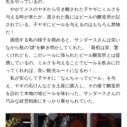
乳をやっているの」
やがてメスのヤギから引き離された子ヤギにミルクを
与える時が来たが、渡された瓶にはビールの醸造所が記
されている。子ヤギにビールを与えるのはもちろん禁物
だ！
困惑する私の様子を眺めると、サンダースさんは笑い
ながら瓶の“謎”を解き明かしてくれた。「最初は皆、驚
くけれども、このシールに張られたビール醸造所とは提
携しているの。ミルクを与えることでビールを飲みに行
ってくれれば、良い観光ルートになるわ！」
私が安心して子ヤギに「なんちゃってビール」を与
え、ヤギの石けんなどを土産に購入し、その後で醸造所
を訪れて本物の地ビールを味わった。サンダースさんの
巧みな経営戦術にすっかり乗せられていた。