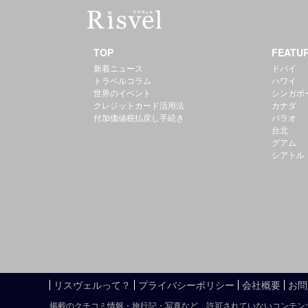
TOP
FEATU
新着ニュース
ドバイ
トラベルコラム
ハワイ
世界のイベント
シンガポ
クレジットカード活用法
カナダ
付加価値税払戻し手続き
パラオ
台北
グアム
シアトル
リスヴェルって？
プライバシーポリシー
会社概要
お問
掲載のクチコミ情報・旅行記・写真など、許可されていないコンテン