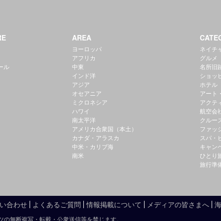
RE
AREA
CATE
ヨーロッパ
ネイチ
アフリカ
グルメ
ール
中東
名所旧
インド洋
ショッ
アジア
ホテル
オセアニア
アート
ミクロネシア
アクテ
ハワイ
航空会
南太平洋
クルー
アメリカ合衆国（本土）
ファッ
カナダ・アラスカ
スパ・
中米・カリブ海
キャン
南米
ひとり
旅行準
い合わせ
よくあるご質問
情報掲載について
メディアの皆さまへ
ツの無断複写・転載・公衆送信等を禁じます。