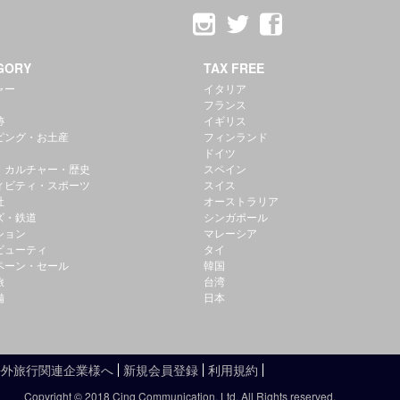
GORY
TAX FREE
ャー
イタリア
フランス
跡
イギリス
ピング・お土産
フィンランド
ドイツ
・カルチャー・歴史
スペイン
ィビティ・スポーツ
スイス
社
オーストラリア
ズ・鉄道
シンガポール
ション
マレーシア
ビューティ
タイ
ペーン・セール
韓国
旅
台湾
備
日本
海外旅行関連企業様へ
新規会員登録
利用規約
Copyright © 2018 Cinq Communication, Ltd. All Rights reserved.