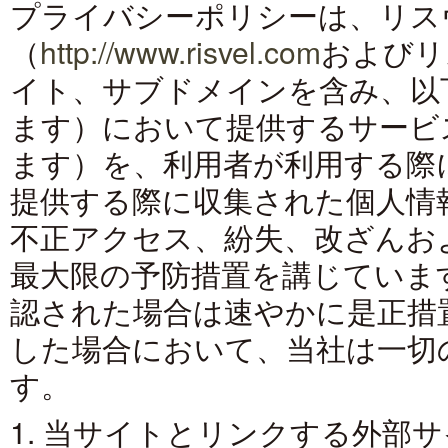
プライバシーポリシーは、リス
（
http://www.risvel.com
およびリ
イト、サブドメインを含み、以
ます）において提供するサービ
開業50周年
ます）を、利用者が利用する際
アット ハ
新
提供する際に収集された個人情
不正アクセス、紛失、改ざんお
最大限の予防措置を講じていま
認された場合は速やかに是正措
した場合において、当社は一切
す。
1. 当サイトとリンクする外部