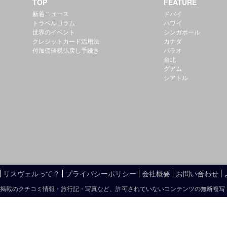
TOP
FEATURE
新着ニュース
ドバイ
トラベルコラム
ハワイ
世界のイベント
シンガポール
クレジットカード活用法
カナダ
付加価値税払戻し手続き
パラオ
台北
グアム
シアトル
リスヴェルって？
プライバシーポリシー
会社概要
お問い合わせ
掲載のクチコミ情報・旅行記・写真など、許可されていないコンテンツの無断複写