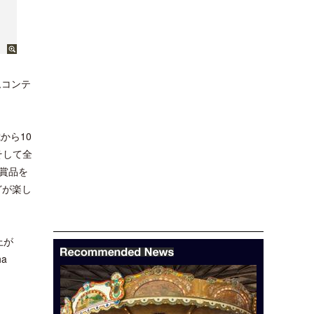
ムコンテ
歳から10
そして全
賞品を
どが楽し
上が
a