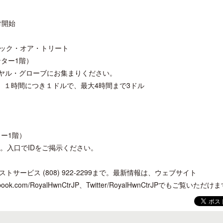
付開始
ック・オア・トリート
ター1階）
開業50周年に合わせ「ザ ビュッフェ
クアロア・ランチ、新予約
イヤル・グローブにお集まりください。
アット ハイアット」のメニューを刷
入のお知らせ
、１時間につき１ドルで、最大4時間まで3ドル
新
ー1階）
。入口でIDをご掲示ください。
ービス (808) 922-2299まで。最新情報は、ウェブサイト
facebook.com/RoyalHwnCtrJP、Twitter/RoyalHwnCtrJPでもご覧いただけ