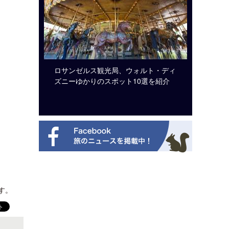
システム導
ロサンゼルス観光局、ウォルト・ディ
開業50
ズニーゆかりのスポット10選を紹介
アット 
新
ます。