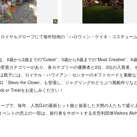
は、ロイヤルグローブにて毎年恒例の「ハロウィン・ケイキ・コスチュー
2歳までの”Cutest”、3歳から5歳までの”Most Creative”、6
ムの4つの受賞カテゴリーがあり、各カテゴリーの優勝者と2位、3位の入賞者、
は親子には、ロイヤル・ハワイアン・センターのギフトカードと素敵な
tevo the Clown」も登場し、ジャグリングやどうぶつ風船作りな
or Treatをお楽しみください！
ローブで、毎年、人気DJの最新ヒット曲と仮装した大勢の人たちで盛り
トの売上の一部は、旅行者をサポートする非営利団体Visitors Aloh