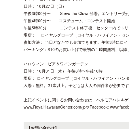
日時： 10月27日（日）
午後3時00分〜 Stevo the Clown登場。エントリー受
午後4時00分〜 コスチューム・コンテスト開始
午後5時30分 コンテスト終了後、センター内でトリ
場所： ロイヤルグローブ（ロイヤル・ハワイアン・セン
参加方法： 当日どなたでも参加できます。午後3時にロ
パーキング：$10のお買い上げで最初の１時間無料。以降
ハロウィン・ビア＆ワインガーデン
日時： 10月31日（木） 午後6時〜午後10時
場所： ロイヤルグローブ（ロイヤル・ハワイアン・センタ
入場：無料。21歳以上。子どもは大人の同伴者が必要です
上記イベントに関するお問い合わせは、ヘルモアハレ＆ゲストサ
www.RoyalHawaiianCenter.com/jpやFacebook: www.
【お問い合わせ】