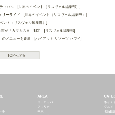
ティバル [世界のイベント（リスヴェル編集部）]
リーライド [世界のイベント（リスヴェル編集部）]
ベント（リスヴェル編集部）]
ル市が「カマカの日」制定 [リスヴェル編集部]
」のメニューを刷新 [ハイアット リゾーツ ハワイ]
TOPへ戻る
RE
AREA
CATE
ヨーロッパ
ネイチ
アフリカ
グルメ
ール
中東
名所旧