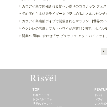
カウアイ島で開催される甘〜い香りのココナッツ フェス
初心者から本格派ライダーまで楽しめるホノルルセンチュ
カウアイ島南部ポイプで開催されるマラソン [世界のイ
ウクレレの老舗カマカ・ハワイが創業110周年、ホノル
開業50周年に合わせ「ザ ビュッフェ アット ハイアット
TOP
FEATU
新着ニュース
ドバイ
トラベルコラム
ハワイ
世界のイベント
シンガポ