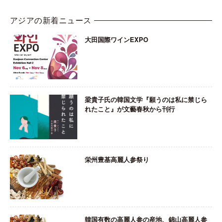
アジアの新着ニュース
大田国際ワインEXPO
梁貴子氏の韓国文学『願うのは私に禁じら
れたこと』が文藝春秋から刊行
栄州豊基高麗人参祭り
韓国有数の高麗人参の産地、錦山高麗人参