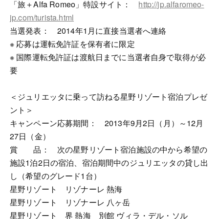
「旅＋Alfa Romeo」特設サイト：
http://jp.alfaromeo-
jp.com/turista.html
当選発表： 2014年1月に直接当選者へ連絡
※ 応募は運転免許証を保有者に限定
※ 国際運転免許証は渡航日までに当選者自身で取得が必
要
＜ジュリエッタに乗って訪ねる星野リゾート宿泊プレゼ
ント＞
キャンペーン応募期間： 2013年9月2日（月）～12月
27日（金）
賞 品： 次の星野リゾート宿泊施設の中から希望の
施設1泊2日の宿泊、宿泊期間中のジュリエッタの貸し出
し（希望のグレード1台）
星野リゾート リゾナーレ 熱海
星野リゾート リゾナーレ 八ヶ岳
星野リゾート 界 熱海 別館 ヴィラ・デル・ソル