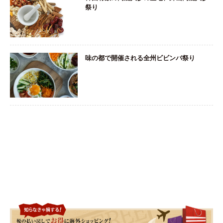
祭り
味の都で開催される全州ビビンバ祭り