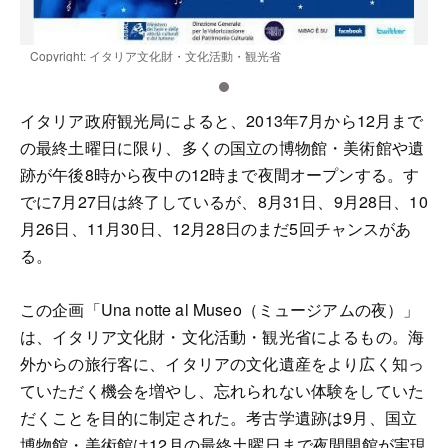
Copyright: イタリア文化財・文化活動・観光省
C
イタリア政府観光局によると、2013年7月から12月まで
の最終土曜日に限り、多くの国立の博物館・美術館や遺
跡が午後8時から夜中の12時まで夜間オープンする。す
でに7月27日は終了しているが、8月31日、9月28日、10
月26日、11月30日、12月28日のまだ5回チャンスがあ
る。
この企画「Una notte al Museo（ミュージアムの夜）」
は、イタリア文化財・文化活動・観光省によるもの。海
外からの旅行客に、イタリアの文化遺産をより広く知っ
ていただく機会を増やし、忘れられない体験をしていた
だくことを目的に制定された。考古学遺跡は9月、国立
博物館・美術館は12月の最終土曜日まで夜間開館が実現