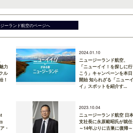
ージーランド航空のページへ
2024.01.10
、
ニュージーランド航空、
魅力
「ニューイイ！を探しに行
クル
こう」キャンペーンを本日
始！
開始 知られざる「ニュー
イ」スポットを紹介す...
2023.10.04
t
ニュージーランド航空 日
ョ
支社長に永原範昭氏が就任
リア・
～14年ぶりに古巣に復帰～