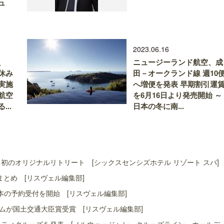
ュ
2023.06.16
、
ニュージーランド航空、成
休み
田－オークランド線 週10
実施
へ増便を発表 早期割引運
航空
を6月16日より発売開始 ～
..
日本の冬に南...
初のオリジナルリトリート [シックスセンシズホテル リゾート スパ]
まとめ [リスヴェル編集部]
本の予約受付を開始 [リスヴェル編集部]
ムが国土交通大臣賞受賞 [リスヴェル編集部]