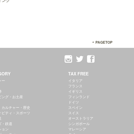
ィング
PAGETOP
GORY
TAX FREE
ャー
イタリア
フランス
跡
イギリス
ピング・お土産
フィンランド
ドイツ
・カルチャー・歴史
スペイン
ィビティ・スポーツ
スイス
社
オーストラリア
ズ・鉄道
シンガポール
ション
マレーシア