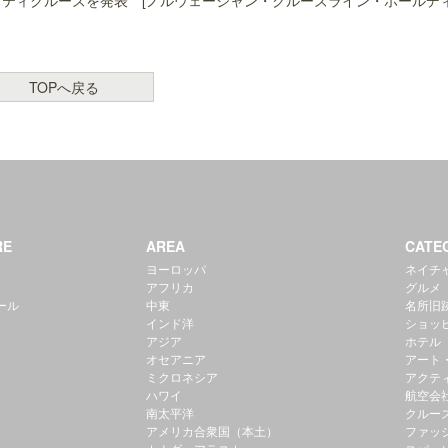
ャリティクルーズを発表 [ノルウェージャン・クルーズライン・ホールデ
TOPへ戻る
RE
AREA
CATE
ヨーロッパ
ネイチ
アフリカ
グルメ
ール
中東
名所旧
インド洋
ショッ
アジア
ホテル
オセアニア
アート
ミクロネシア
アクテ
ハワイ
航空会
南太平洋
クルー
アメリカ合衆国（本土）
ファッ