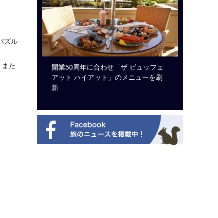
。パズル
、また
システム導
開業50周年に合わせ「ザ ビュッフェ
梁貴子氏
アット ハイアット」のメニューを刷
じられた
新