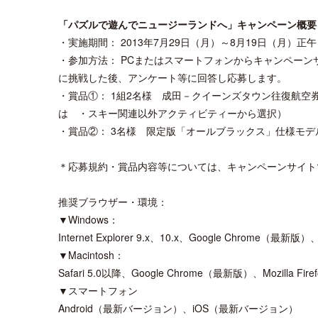
「パズルで遊んでニュージーランドへ」キャンペーン概要
・実施期間： 2013年7月29日（月）～8月19日（月）正午
・参加方法： PCまたはスマートフォンからキャンペーンサイト（
に挑戦した後、アンケート等に回答し応募します。
・賞品①： 1組2名様 成田－クイーンズタウン往復航
は ・スキー関連以外アクティビティーから選択）
・賞品②： 3名様 限定版「オールブラックス」仕様モデ
＊応募規約・賞品内容等については、キャンペーンサイト
推奨ブラウザー・環境：
▼Windows：
Internet Explorer 9.x、10.x、Google Chrome（最新版）
▼Macintosh：
Safari 5.0以降、Google Chrome（最新版）、Mozilla Fi
▼スマートフォン
Android（最新バージョン）、iOS（最新バージョン）