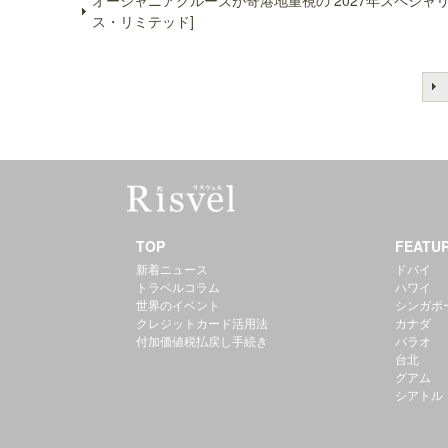
オーシャニアクルーズが寄港地重視の 2027年スペシ
ス・リミテッド]
TOP
FEATU
新着ニュース
ドバイ
トラベルコラム
ハワイ
世界のイベント
シンガポ
クレジットカード活用法
カナダ
付加価値税払戻し手続き
パラオ
台北
グアム
シアトル