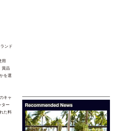
ーランド
使用
、賞品
かを選
のキャ
ンター
れた料