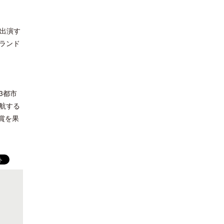
が出演す
ランド
3都市
航する
賞を果