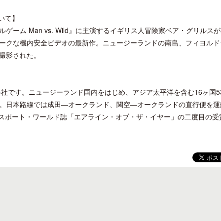
ついて】
ム Man vs. Wild』に主演するイギリス人冒険家ベア・グリルス
ークな機内安全ビデオの最新作。ニュージーランドの南島、フィヨルド
撮影された。
会社です。ニュージーランド国内をはじめ、アジア太平洋を含む16ヶ国5
。日本路線では成田―オークランド、関空―オークランドの直行便を運
ンスポート・ワールド誌「エアライン・オブ・ザ・イヤー」の二度目の受