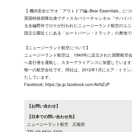
【 機内安全ビデオ「アウトドア編–Bear Essentials」に
英国特殊部隊出身でディスカバリーチャンネル『サバイバルゲー
る全編野外でロケが行われたニュージーランド航空のユニ
国立公園近くにある「ルートバーン・トラック」の奥地で
【ニュージーランド航空について】
ニュージーランド航空は、1940年に設立された国際航空
へ直行便を運航し、スターアライアンスに加盟しています
唯一の航空会社です。同社は、2012年1月にエア・トラ
たしています。
Facebook: https://ja-jp.facebook.com/AirNZJP
【お問い合わせ】
【日本での問い合わせ先】
ニュージーランド航空 広報部
TEL:03-5521-2733