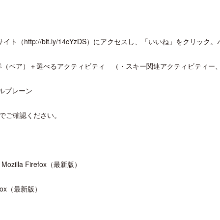
http://bit.ly/14cYzDS）にアクセスし、「いいね」をクリック
空券（ペア）＋選べるアクティビティ （・スキー関連アクティビティー
梁貴子氏の韓国文学『願うのは私に禁
クアロア・ランチ、新予約
じられたこと』が文藝春秋から刊行
入のお知らせ
ルプレーン
でご確認ください。
、Mozilla Firefox（最新版）
refox（最新版）