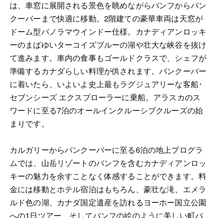
は、車窓に展開される景色を眺めながらバンフからバン
クーバーまで快適に移動。2階建ての豪華車両は天窓が
ドーム型パノラマウインドー仕様。カナディアンロッキ
ーのまばゆいターコイズブルーの湖や壮大な峡谷を抜け
て進みます。車内の食事もゴールドクラスで、シェフが
準備するカナダらしい料理が供されます。バンクーバー
に着いたら、いよいよ史上最もラグジュアリーな客船･
セブンシーズ エクスプローラーに乗船。アラスカのス
ワードに至る7泊のオールインクルーシブクルーズの始
まりです。
カルガリーからバンクーバーに至る6泊の地上プログラ
ムでは、山岳リゾートのバンフを含むカナディアンロッ
キーの魅力を余すことなく体感することができます。料
金には移動とホテル宿泊はもちろん、豪壮な滝、エメラ
ルド色の湖、カナダ国定遺産を訪れるヨーホー国立公園
への1日ツアー、そしてバンフの絵のように美しい町バ