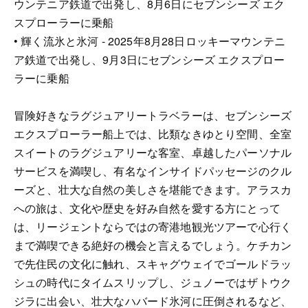
ウンテニア鉄道で出発し、8月6日にセブンシーズ エク
スプローラーに乗船
• 輝く流氷と氷河 - 2025年8月28日ロッキーマウンテニ
ア鉄道で出発し、9月3日にセブンシーズ エクスプロー
ラーに乗船
冒険好きなラグジュアリートラベラーは、セブンシーズ
エクスプローラー船上では、比類なきゆとり空間、全室
スイートのラグジュアリーな客室、卓越したパーソナル
サービスを満喫し、有名なインサイドパッセージのクル
ーズと、壮大な自然の美しさを堪能できます。アラスカ
への旅は、文化や歴史を好み自然を愛する方にとって
は、リージェントならではの寄港地観光ツアーで心行く
まで満喫できる絶好の機会と言えるでしょう。ケチカン
で先住民の文化に触れ、スキャグウェイでゴールドラッ
シュの時代にタイムスリップし、ジュノーではザトウク
ジラに出会い、壮大なハバード氷河に圧倒されるなど、