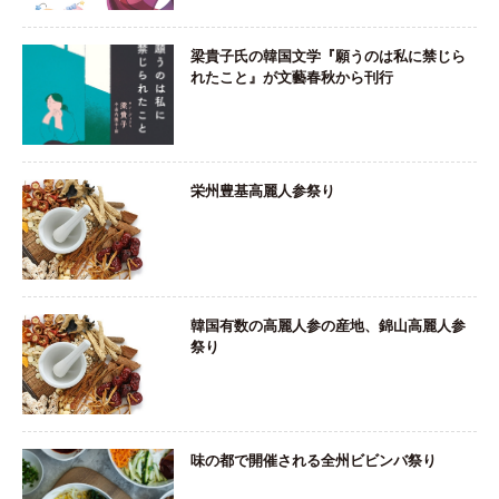
梁貴子氏の韓国文学『願うのは私に禁じら
れたこと』が文藝春秋から刊行
栄州豊基高麗人参祭り
韓国有数の高麗人参の産地、錦山高麗人参
祭り
味の都で開催される全州ビビンバ祭り