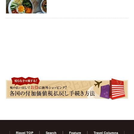
Risvel TOP
Search
Feature
Travel Columns