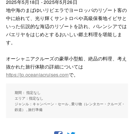
2025年5月18日 - 2025年5月26日
地中海のまばゆいリビエラでヨーロッパのリゾート客の
中に紛れて、光り輝くサントロペや高級保養地イビサと
いった伝説的な海辺のリゾートを訪れ、バレンシアでは
パエリヤをはじめとするおいしい郷土料理を堪能しま
す。
オーシャニアクルーズの豪華小型船、絶品の料理、考え
抜かれた旅行体験の詳細については
https://jp.oceaniacruises.com
で。
期間： 指定なし
エリア：指定なし
ジャンル：キャンペーン・セール , 乗り物（レンタカー・クルーズ・
鉄道） , 旅行準備