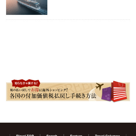
Risvel TOP
Search
Feature
Travel Columns