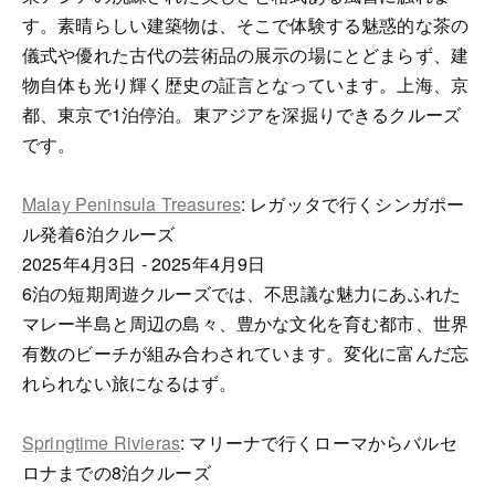
す。素晴らしい建築物は、そこで体験する魅惑的な茶の
儀式や優れた古代の芸術品の展示の場にとどまらず、建
物自体も光り輝く歴史の証言となっています。上海、京
都、東京で1泊停泊。東アジアを深掘りできるクルーズ
です。
Malay Peninsula Treasures
: レガッタで行くシンガポー
ル発着6泊クルーズ
2025年4月3日 - 2025年4月9日
6泊の短期周遊クルーズでは、不思議な魅力にあふれた
マレー半島と周辺の島々、豊かな文化を育む都市、世界
有数のビーチが組み合わされています。変化に富んだ忘
れられない旅になるはず。
Springtime Rivieras
: マリーナで行くローマからバルセ
ロナまでの8泊クルーズ