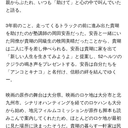
親からぶたれ、いつも「助けて」と心の中で叫んでいた
と語る。
3年前のこと。走ってくるトラックの前に進み出た貴瑚
を助けたのが塾講師の岡田安吾だった。安吾と一緒にい
た同僚が貴瑚の同級生の牧岡美晴だったことから、貴瑚
は二人に手を差し伸べられる。安吾は貴瑚に家を出て
「新しい人生を生きてみようよ」と提案し、52ヘルツの
クジラの鳴き声をプレゼントする。安吾は自分たちを
「アンコとキナコ」と名付け、信頼の絆を結んでゆく
ー。
映画の原作の舞台は大分県。映画のロケ地は大分市と北
九州市。シナリオハンティングを経てのロケハンも大分
から始め、地元フィルムコミッションが原作も脚本も読
みこんで案内してくれたため、ほとんどのロケ地が最初
に見た場所に決まったそうだ。貴瑚の暮らす一軒家は民