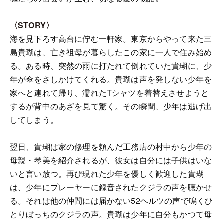
〈STORY〉
海を見下ろす高台に佇む一軒家。東京からやって来た三
島貴瑚は、亡き祖母が暮らしたこの家に一人で住み始め
る。ある時、突然の雨に打たれて倒れていた貴瑚に、少
年が傘をさしかけてくれる。貴瑚は声を発しない少年を
家へと連れて帰り、濡れたTシャツを着替えさせようと
するが背中のあざを見て驚く。その瞬間、少年は逃げ出
してしまう。
翌日、貴瑚は家の修理を頼んだ工務店の村中から少年の
母親・琴美を紹介されるが、彼女は自分には子供はいな
いと言い放つ。再び現れた少年を優しく歓迎した貴瑚
は、少年にプレーヤーに録音されたクジラの声を聴かせ
る。それは他の仲間には届かない52ヘルツの声で鳴くひ
とりぼっちのクジラの声。貴瑚は少年に自分もかつて母