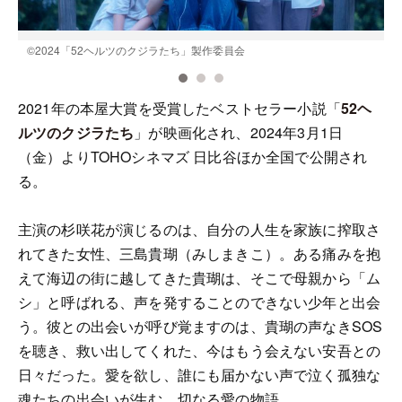
©2024「52ヘルツのクジラたち」製作委員会
2021年の本屋大賞を受賞したベストセラー小説「
52ヘ
ルツのクジラたち
」が映画化され、2024年3月1日
（金）よりTOHOシネマズ 日比谷ほか全国で公開され
る。
主演の杉咲花が演じるのは、自分の人生を家族に搾取さ
れてきた女性、三島貴瑚（みしまきこ）。ある痛みを抱
えて海辺の街に越してきた貴瑚は、そこで母親から「ム
シ」と呼ばれる、声を発することのできない少年と出会
う。彼との出会いが呼び覚ますのは、貴瑚の声なきSOS
を聴き、救い出してくれた、今はもう会えない安吾との
日々だった。愛を欲し、誰にも届かない声で泣く孤独な
魂たちの出会いが生む、切なる愛の物語。