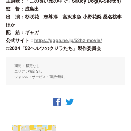
主題歌：「この長い旅の中で」Saucy Dog(A-Sketch)
監 督：成島出
出 演：杉咲花 志尊淳 宮沢氷魚 小野花梨 桑名桃李
ほか
配 給：ギャガ
公式サイト：
https://gaga.ne.jp/52hz-movie/
©2024「52ヘルツのクジラたち」製作委員会
期間： 指定なし
エリア：指定なし
ジャンル：サービス・商品情報 ,