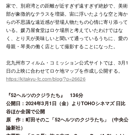
家で、別府湾との距離が近すぎず遠すぎず絶妙で、美術
部が象徴的なテラスを増築。宙に浮いたような空と海か
らの不思議な遠近感が登場人物たちの心情に寄り添って
いる。媛乃屋食堂はロケ場所と考えていたわけではな
く、とり天が美味しいと聞いて通っているうちに、愛の
母親・琴美の働く店として撮影することになった。
北九州市フィルム・コミッション公式サイトでは、3月1
日の上映に合わせてロケ地マップを作成し公開する。
https://kitakyu-fc.com/blog/?p=26626
『52ヘルツのクジラたち』 136分
公開日：2024年3月1日（金）よりTOHOシネマズ 日比
谷ほか全国で公開
原 作：町田そのこ「52ヘルツのクジラたち」（中央公
論新社）