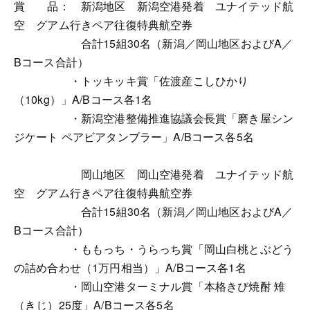
賞 品： 新潟地区 新潟空港発着 ユナイテッド航
空 グアム行きペア往復特典航空券
合計15組30名（新潟／岡山地区およびA／
Bコース合計）
・トッキッキ賞「佐渡産こしひかり
（10kg）」A/Bコース各1名
・新潟空港整備推進協議会長賞「磨き屋シン
ジケート ペアビアタンブラー」A/Bコース各5名
岡山地区 岡山空港発着 ユナイテッド航
空 グアム行きペア往復特典航空券
合計15組30名（新潟／岡山地区およびA／
Bコース合計）
・ももっち・うらっち賞「岡山白桃とぶどう
の詰め合わせ（1万円相当）」A/Bコース各1名
・岡山空港ターミナル賞「本格きび焼酎 雉
（きじ）25度」A/Bコース各5名