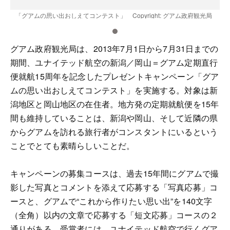
局
「グアムの思い出おしえてコンテスト」 Copyright: グアム政府観光局
グアム政府観光局は、2013年7月1日から7月31日までの
期間、ユナイテッド航空の新潟／岡山＝グアム定期直行
便就航15周年を記念したプレゼントキャンペーン「グア
ムの思い出おしえてコンテスト」を実施する。対象は新
潟地区と岡山地区の在住者。地方発の定期就航便を15年
間も維持していることは、新潟や岡山、そして近隣の県
からグアムを訪れる旅行者がコンスタントにいるという
ことでとても素晴らしいことだ。
キャンペーンの募集コースは、過去15年間にグアムで撮
影した写真とコメントを添えて応募する「写真応募」コ
ースと、グアムで“これから作りたい思い出”を140文字
（全角）以内の文章で応募する「短文応募」コースの２
通りがある。受賞者には、ユナイテッド航空で行くグア