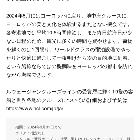
2024年5月にはヨーロッパに戻り、地中海クルーズに。
ヨーロッパの美と文化を体験するまたとない機会です。
各寄港地では平均10.5時間停泊し、また終日航海日が少
ない日程のため、観光に多くの時間を費やせます。荷物
を解くのは1回限り。ワールドクラスの宿泊設備でゆっ
たりと快適に過ごして一夜明けたら次の目的地に到着、
という船旅ならではの醍醐味をヨーロッパの都市を訪れ
ながら満喫できます。
ルウェージャンクルーズラインの受賞歴に輝く19隻の客
船と世界各地のクルーズについての詳細および予約は
https://www.ncl.com/jp/ja/
期間： 2024年3月31日まで
エリア：指定なし
ジャンル：新規オープン・改装 , 乗り物（レンタカー・クルーズ・鉄