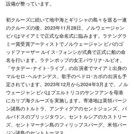
設備が整っています。
初クルーズに続いて地中海とギリシャの島々を巡る一連
のクルーズの後、2023年11月28日、ノルウェージャン
ビバはマイアミで正式な命名式に臨みます。ラテングラ
ミー賞受賞アーティストでノルウェージャン ビバのゴ
ッドファーザー ルイス･フォンシが式典で正式に船の命
名を行います。ラテンポップの女王パウリナ･ルビオ、
「サタデー･ナイト･ライブ」の出演者でマイアミ出身の
マルセロ･ヘルナンデス、歌手のペドロ･カポの出演も予
定されています。2023年12月から2024年3月まで、ノル
ウェージャン ビバはプエルトリコのサンフアンを母港
にカリブ海クルーズを実施します。寄港地は英領バージ
ン諸島のトルトラ、アンティグアのセントジョンズ、バ
ルバドスのブリッジタウン、セントルシアのカストリー
ズ、セントマーチン島のフィリップスバーグ、米領バー
ジン諸島のセントトーマス。