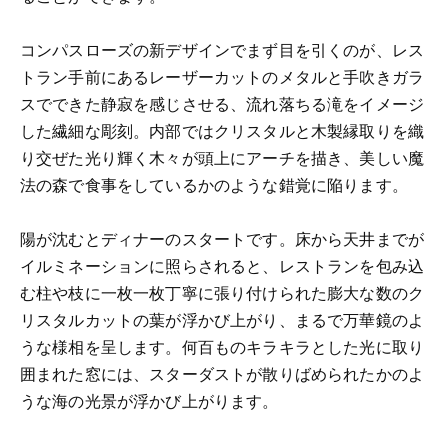
コンパスローズの新デザインでまず目を引くのが、レス
トラン手前にあるレーザーカットのメタルと手吹きガラ
スでできた静寂を感じさせる、流れ落ちる滝をイメージ
した繊細な彫刻。内部ではクリスタルと木製縁取りを織
り交ぜた光り輝く木々が頭上にアーチを描き、美しい魔
法の森で食事をしているかのような錯覚に陥ります。
陽が沈むとディナーのスタートです。床から天井までが
イルミネーションに照らされると、レストランを包み込
む柱や枝に一枚一枚丁寧に張り付けられた膨大な数のク
リスタルカットの葉が浮かび上がり、まるで万華鏡のよ
うな様相を呈します。何百ものキラキラとした光に取り
囲まれた窓には、スターダストが散りばめられたかのよ
うな海の光景が浮かび上がります。