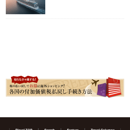
Risvel TOP
Search
Feature
Travel Columns