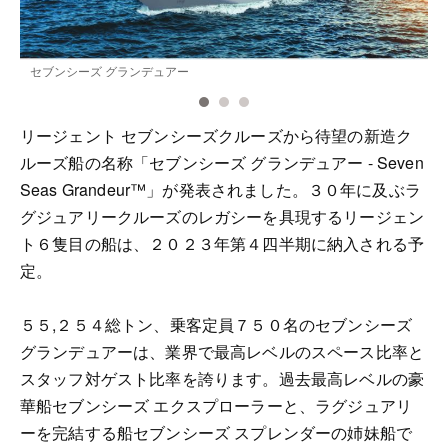
セブンシーズ グランデュアー
リージェント セブンシーズクルーズから待望の新造ク
ルーズ船の名称「セブンシーズ グランデュアー - Seven
Seas Grandeur™」が発表されました。３０年に及ぶラ
グジュアリークルーズのレガシーを具現するリージェン
ト６隻目の船は、２０２３年第４四半期に納入される予
定。
５５,２５４総トン、乗客定員７５０名のセブンシーズ
グランデュアーは、業界で最高レベルのスペース比率と
スタッフ対ゲスト比率を誇ります。過去最高レベルの豪
華船セブンシーズ エクスプローラーと、ラグジュアリ
ーを完結する船セブンシーズ スプレンダーの姉妹船で