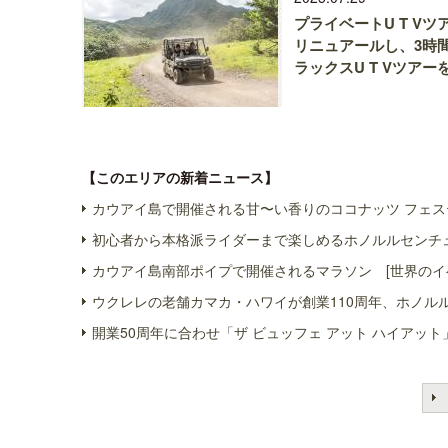
プライベートU T Vツ
リニュアールし、3時
ラックスU T Vツアー
【このエリアの新着ニュース】
カウアイ島で開催される甘〜い香りのココナッツ フェス
初心者から本格派ライダーまで楽しめるホノルルセンチュ
カウアイ島南部ポイプで開催されるマラソン [世界のイ
ウクレレの老舗カマカ・ハワイが創業110周年、ホノル
開業50周年に合わせ「ザ ビュッフェ アット ハイアット