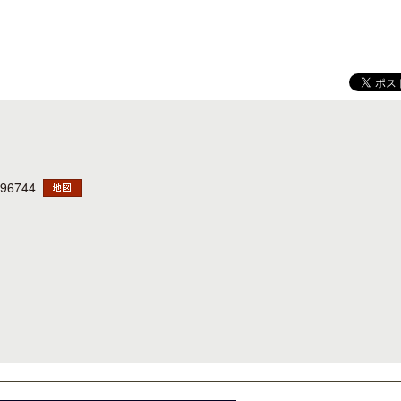
ロサンゼルス観光局、ウォルト・ディ
クアロア・ランチ、新予約
ズニーゆかりのスポット10選を紹介
入のお知らせ
 96744