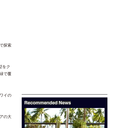
まで探索
型をク
緑で覆
ワイの
アの大