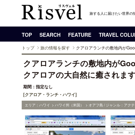
旅する人に届けたい世界の
TOP
SEARCH
FEATURE
TRAVEL COL
トップ
旅の情報を探す
クアロアランチの敷地内がGoo
クアロアランチの敷地内がGoo
クアロアの大自然に癒されま
期間：指定なし
[クアロア・ランチ・ハワイ]
エリア：ハワイ > ハワイ州（米国） > オアフ島 / ジャンル：アクテ