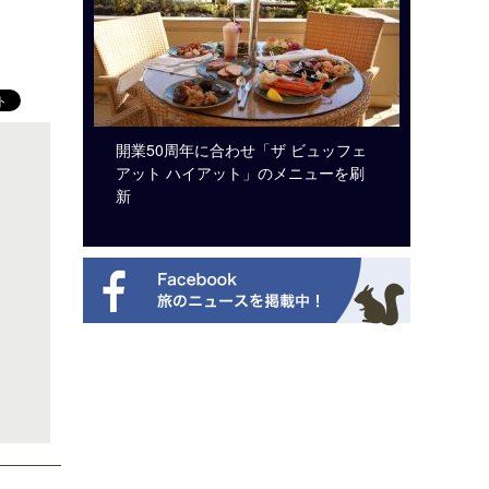
システム導
開業50周年に合わせ「ザ ビュッフェ
ロサンゼ
アット ハイアット」のメニューを刷
ズニーゆ
新