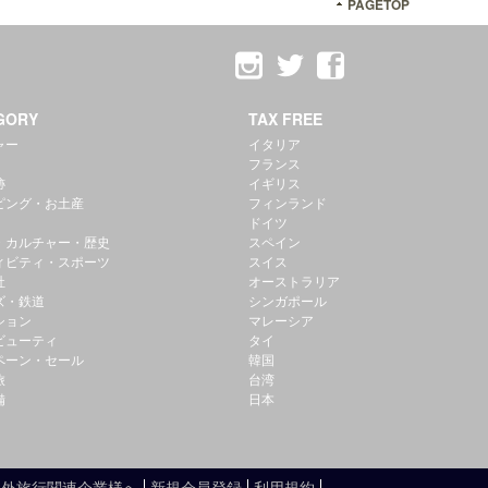
PAGETOP
GORY
TAX FREE
ャー
イタリア
フランス
跡
イギリス
ピング・お土産
フィンランド
ドイツ
・カルチャー・歴史
スペイン
ィビティ・スポーツ
スイス
社
オーストラリア
ズ・鉄道
シンガポール
ション
マレーシア
ビューティ
タイ
ペーン・セール
韓国
旅
台湾
備
日本
海外旅行関連企業様へ
新規会員登録
利用規約