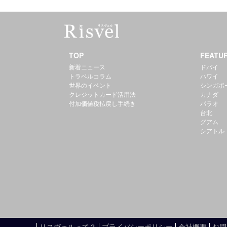
TOP
FEATU
新着ニュース
ドバイ
トラベルコラム
ハワイ
世界のイベント
シンガポ
クレジットカード活用法
カナダ
付加価値税払戻し手続き
パラオ
台北
グアム
シアトル
リスヴェルって？
プライバシーポリシー
会社概要
お問