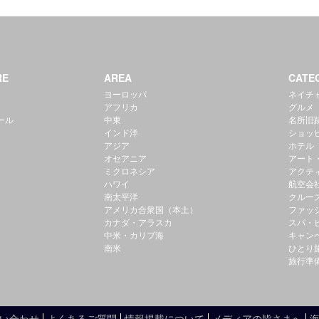
RE
AREA
CATE
ヨーロッパ
ネイチ
アフリカ
グルメ
ール
中東
名所旧
インド洋
ショッ
アジア
ホテル
オセアニア
アート
ミクロネシア
アクテ
ハワイ
航空会
南太平洋
クルー
アメリカ合衆国（本土）
ファッ
カナダ・アラスカ
スパ・
中米・カリブ海
キャン
南米
ひとり
旅行準
い合わせ
よくあるご質問
情報掲載について
メディアの皆さまへ