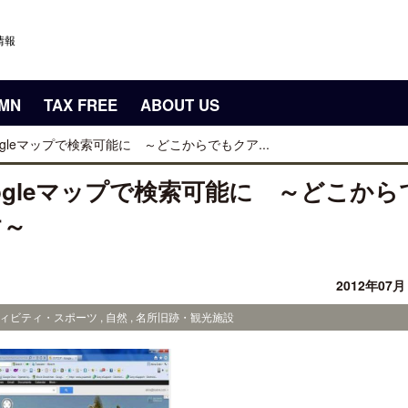
情報
UMN
TAX FREE
ABOUT US
gleマップで検索可能に ～どこからでもクア...
gleマップで検索可能に ～どこから
す～
2012年07
ィビティ・スポーツ , 自然 , 名所旧跡・観光施設