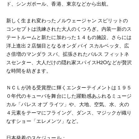
ド、シンガポール、香港、東京などから出航。
新しく生まれ変わったノルウェージャン スピリットの
コンセプトは洗練された大人のくつろぎ。内装一新のス
テートルームと新たに加わった１４もの施設、さらには
洋上進出２店舗目となるオンダ バイ スカルペッタ、広
さ倍増のマンダラ スパ、拡張されたパルス フィットネ
スセンター、大人だけの隠れ家スパイスH2Oなどが贅沢
な時間を紡ぎます。
ＮＣＬが誇る受賞歴に輝くエンターテイメントは１９５
０年代のキューバを舞台にした躍動感あふれるミュージ
カル「パレス オブ ライツ」や、大地、空気、水、火の
４元素をテーマにフライング、ダンス、マジックが織り
なすショー「エレメンツ」など。
日本発着のスケジュール：