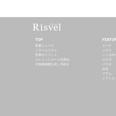
TOP
FEATU
新着ニュース
ドバイ
トラベルコラム
ハワイ
世界のイベント
シンガポ
クレジットカード活用法
カナダ
付加価値税払戻し手続き
パラオ
台北
グアム
シアトル