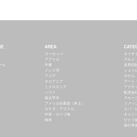
RE
AREA
CATE
ヨーロッパ
ネイチ
アフリカ
グルメ
ール
中東
名所旧
インド洋
ショッ
アジア
ホテル
オセアニア
アート
ミクロネシア
アクテ
ハワイ
航空会
南太平洋
クルー
アメリカ合衆国（本土）
ファッ
カナダ・アラスカ
スパ・
中米・カリブ海
キャン
南米
ひとり
旅行準