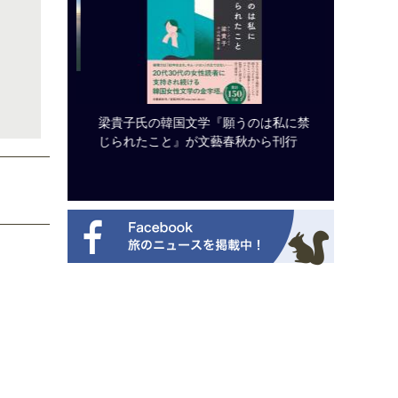
システム導
梁貴子氏の韓国文学『願うのは私に禁
開業50
じられたこと』が文藝春秋から刊行
アット 
新