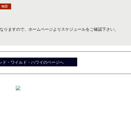
節により異なりますので、ホームページよりスケジュールをご確認下さい。
開業50周年に合わせ「ザ ビュッフェ
クアロア・ランチ、新予約
アット ハイアット」のメニューを刷
入のお知らせ
新
ンド・ワイルド・ハワイのページへ