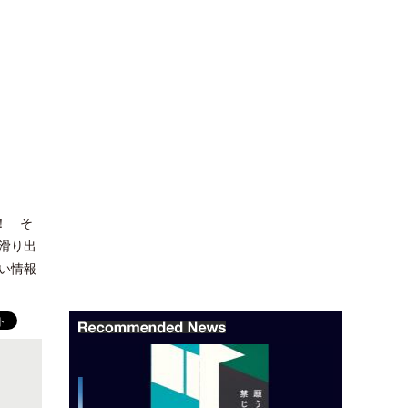
！ そ
滑り出
い情報