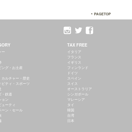
PAGETOP
GORY
TAX FREE
ャー
イタリア
フランス
跡
イギリス
ピング・お土産
フィンランド
ドイツ
・カルチャー・歴史
スペイン
ィビティ・スポーツ
スイス
社
オーストラリア
ズ・鉄道
シンガポール
ション
マレーシア
ビューティ
タイ
ペーン・セール
韓国
旅
台湾
備
日本