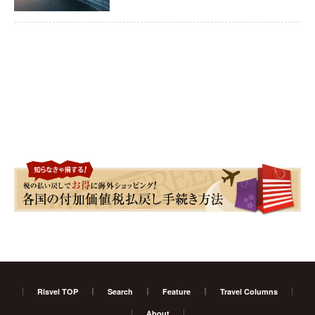
Risvel TOP
Search
Feature
Travel Columns
About