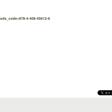
goods_code=978-4-408-45612-6