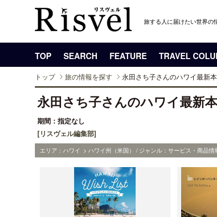
旅する人に届けたい世界の
TOP
SEARCH
FEATURE
TRAVEL COL
トップ
旅の情報を探す
永田さち子さんのハワイ最新本
永田さち子さんのハワイ最新本
期間：指定なし
[リスヴェル編集部]
エリア：ハワイ > ハワイ州（米国） / ジャンル：サービス・商品情報