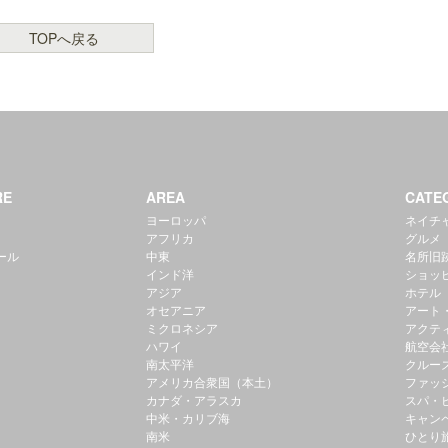
TOPへ戻る
RE
AREA
CATE
ヨーロッパ
ネイチ
アフリカ
グルメ
ール
中東
名所旧
インド洋
ショッ
アジア
ホテル
オセアニア
アート
ミクロネシア
アクテ
ハワイ
航空会
南太平洋
クルー
アメリカ合衆国（本土）
ファッ
カナダ・アラスカ
スパ・
中米・カリブ海
キャン
南米
ひとり