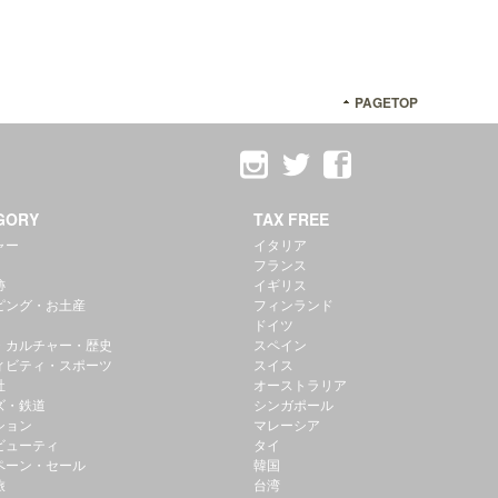
PAGETOP
GORY
TAX FREE
ャー
イタリア
フランス
跡
イギリス
ピング・お土産
フィンランド
ドイツ
・カルチャー・歴史
スペイン
ィビティ・スポーツ
スイス
社
オーストラリア
ズ・鉄道
シンガポール
ション
マレーシア
ビューティ
タイ
ペーン・セール
韓国
旅
台湾