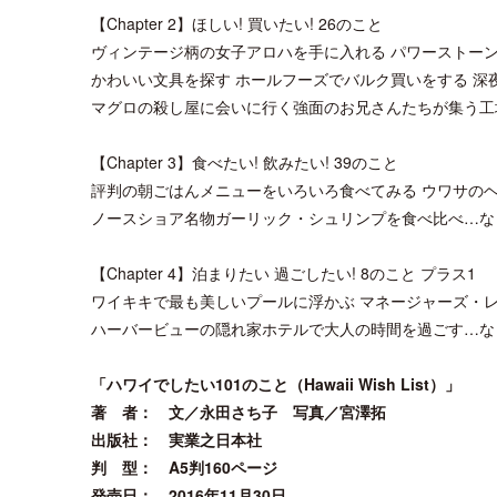
【Chapter 2】ほしい! 買いたい! 26のこと
ヴィンテージ柄の女子アロハを手に入れる パワーストー
かわいい文具を探す ホールフーズでバルク買いをする 深
マグロの殺し屋に会いに行く強面のお兄さんたちが集う工
【Chapter 3】食べたい! 飲みたい! 39のこと
評判の朝ごはんメニューをいろいろ食べてみる ウワサの
ノースショア名物ガーリック・シュリンプを食べ比べ…な
【Chapter 4】泊まりたい 過ごしたい! 8のこと プラス1
ワイキキで最も美しいプールに浮かぶ マネージャーズ・
ハーバービューの隠れ家ホテルで大人の時間を過ごす…な
「ハワイでしたい101のこと（Hawaii Wish List）」
著 者： 文／永田さち子 写真／宮澤拓
出版社： 実業之日本社
判 型： A5判160ページ
発売日： 2016年11月30日