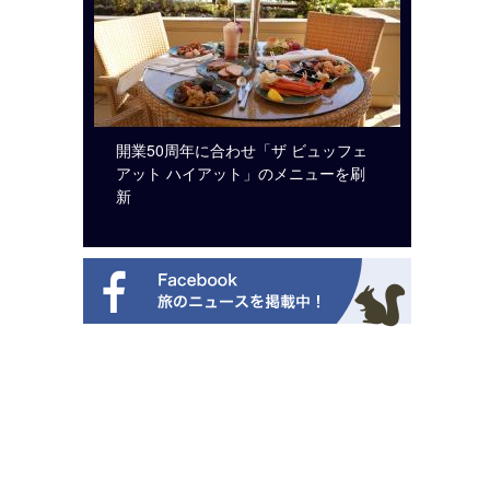
ルト・ディ
開業50周年に合わせ「ザ ビュッフェ
クアロア
選を紹介
アット ハイアット」のメニューを刷
入のお知
新