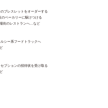
ンのブレスレットをオーダーする
夜のベーカリーに駆けつける
場街のレストランへ…など
クアロア・ランチ、新予約システム導
ロサンゼルス観光局、ウォ
入のお知らせ
ズニーゆかりのスポット10
ヘルシー系フードトラックへ
ど
レセプションの招待状を受け取る
ど