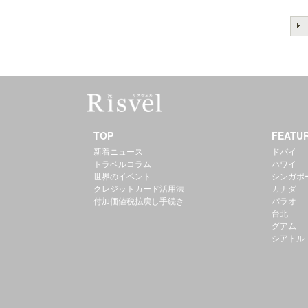
TOP
FEATU
新着ニュース
ドバイ
トラベルコラム
ハワイ
世界のイベント
シンガポ
クレジットカード活用法
カナダ
付加価値税払戻し手続き
パラオ
台北
グアム
シアトル