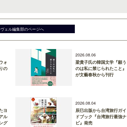
スヴェル編集部のページへ
2026.08.06
ウォ
梁貴子氏の韓国文学『願う
りの
のは私に禁じられたこと』
が文藝春秋から刊行
2026.08.04
たヨ
辰巳出版から台湾旅行ガイ
アル
ドブック『台湾旅行最強ナ
ング
ビ』発売