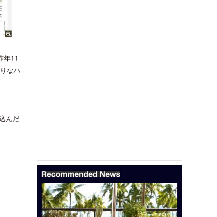
昨年11
ばりなハ
込んだ