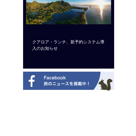
ビュッフェ
クアロア・ランチ、新予約システム導
梁貴子氏
ニューを刷
入のお知らせ
じられた