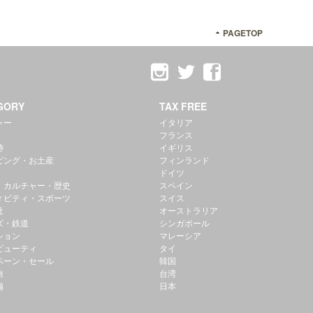
PAGETOP
GORY
TAX FREE
ャー
イタリア
フランス
跡
イギリス
ピング・お土産
フィンランド
ドイツ
・カルチャー・歴史
スペイン
ィビティ・スポーツ
スイス
社
オーストラリア
ズ・鉄道
シンガポール
ション
マレーシア
ビューティ
タイ
ペーン・セール
韓国
旅
台湾
備
日本