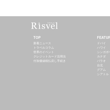
TOP
FEATU
新着ニュース
ドバイ
トラベルコラム
ハワイ
世界のイベント
シンガポ
クレジットカード活用法
カナダ
付加価値税払戻し手続き
パラオ
台北
グアム
シアトル