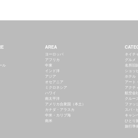
RE
AREA
CATE
ヨーロッパ
ネイチ
アフリカ
グルメ
ール
中東
名所旧
インド洋
ショッ
アジア
ホテル
オセアニア
アート
ミクロネシア
アクテ
ハワイ
航空会
南太平洋
クルー
アメリカ合衆国（本土）
ファッ
カナダ・アラスカ
スパ・
中米・カリブ海
キャン
南米
ひとり
旅行準