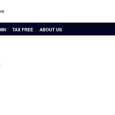
情報
UMN
TAX FREE
ABOUT US
す。