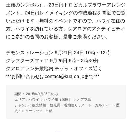
王族のシンボル）、23日はトロピカルフラワーアレンジ
メント、24日はレイメイキングの作成過程を間近でご覧
いただけます。無料のイベントですので、ハワイ在住の
方、ハワイを訪れている方、クアロアのアクティビティ
にご参加の合間のお客様、是非ご来場ください。
デモンストレーション 9月21日-24日 10時～12時
クラフターズフェア 9月25日 9時～2時30分
クアロアランチ敷地内 チケットオフィス近く
***お問い合わせはcontact@kualoa.jpまで***
期間： 2015年9月25日のみ
エリア：ハワイ > ハワイ州（米国） > オアフ島
ジャンル：観光情報・観光局・現地便り , アート・カルチャー・歴
史・ミュージック , 自然