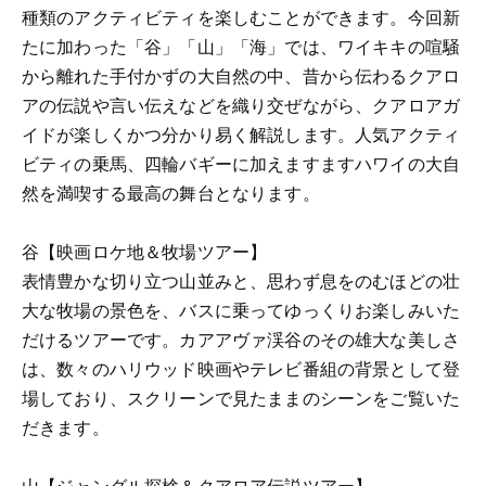
種類のアクティビティを楽しむことができます。今回新
たに加わった「谷」「山」「海」では、ワイキキの喧騒
から離れた手付かずの大自然の中、昔から伝わるクアロ
アの伝説や言い伝えなどを織り交ぜながら、クアロアガ
イドが楽しくかつ分かり易く解説します。人気アクティ
ビティの乗馬、四輪バギーに加えますますハワイの大自
然を満喫する最高の舞台となります。
谷【映画ロケ地＆牧場ツアー】
表情豊かな切り立つ山並みと、思わず息をのむほどの壮
大な牧場の景色を、バスに乗ってゆっくりお楽しみいた
だけるツアーです。カアアヴァ渓谷のその雄大な美しさ
は、数々のハリウッド映画やテレビ番組の背景として登
場しており、スクリーンで見たままのシーンをご覧いた
だきます。
山【ジャングル探検＆クアロア伝説ツアー】