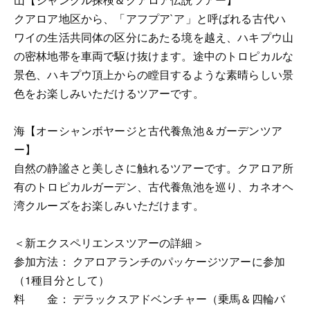
クアロア地区から、「アフプア`ア」と呼ばれる古代ハ
ワイの生活共同体の区分にあたる境を越え、ハキプウ山
の密林地帯を車両で駆け抜けます。途中のトロピカルな
景色、ハキプウ頂上からの瞠目するような素晴らしい景
色をお楽しみいただけるツアーです。
海【オーシャンボヤージと古代養魚池＆ガーデンツア
ー】
自然の静謐さと美しさに触れるツアーです。クアロア所
有のトロピカルガーデン、古代養魚池を巡り、カネオヘ
湾クルーズをお楽しみいただけます。
＜新エクスペリエンスツアーの詳細＞
参加方法： クアロアランチのパッケージツアーに参加
（1種目分として）
料 金： デラックスアドベンチャー（乗馬＆四輪バ