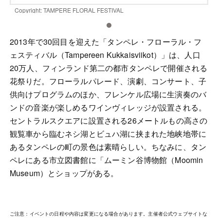
Copyright: TAMPERE FLORAL FESTIVAL
C
2013年で30回目を迎えた「タンペレ・フローラル・フ
ェスティバル（Tampereen Kukkaisviikot）」は、人口
20万人、フィンランド第二の都市タンペレで開催される
花祭りだ。フローラルパレード、演劇、コンサート、子
供向けプログラムのほか、フレンケル広場に生演奏のバ
ンドの音楽が楽しめるワインヴィレッジが設置される。
セントラルスクエアに設置される26メートルもの高さの
観覧車から臨むネシ湖とビュハ湖に挟まれた地峡地帯に
あるタンペレの町の景色は素晴らしい。ちなみに、タン
ペレにある市立図書館に「ムーミン谷博物館（Moomin
Museum）とショップがある。
ご注意：イベントの日程や内容は変更になる場合があります。主催者公式ウェブサイトな