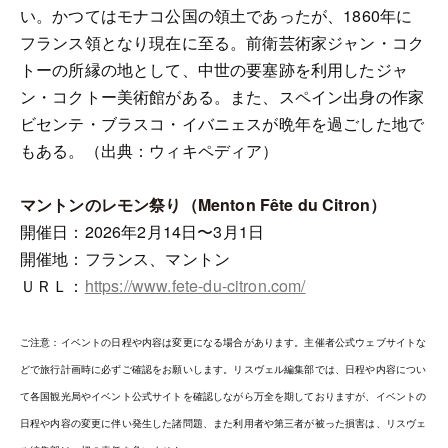
い。かつてはモナコ公国の領土であったが、1860年に
フランス領となり現在に至る。前衛芸術家ジャン・コク
トーの所縁の地として、中世の要塞跡を利用したジャ
ン・コクトー美術館がある。また、スペイン出身の作家
ビセンテ・ブラスコ・イバニェスが晩年を過ごした地で
もある。（出典：ウィキペディア）
マントンのレモン祭り（Menton Fête du Citron）
開催日：2026年2月14日〜3月1日
開催地：フランス、マントン
ＵＲＬ：
https://www.fete-du-citron.com/
ご注意：イベントの日程や内容は変更になる場合があります。主催者公式ウェブサイトな
どで旅行計画時に必ずご確認をお願いします。リスヴェル編集部では、日程や内容につい
て各国観光局やイベント公式サイトを確認しながら万全を期しておりますが、イベントの
日程や内容の変更に伴い発生した諸問題、また利用者や第三者が被った損害は、リスヴェ