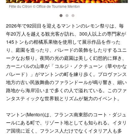
Fête du Citron © Office de Tourisme Menton
F
2026年で92回目を迎えるマントンのレモン祭りは、毎
年20万人を越える観光客が訪れ、300人以上の専門家が
145トンもの柑橘系果物を使用して展示作品を作った
り、庭園を造ったり、パレードの装飾をしたりするユニ
ークなお祭り。夜間の光の庭園は美しく幻想的に輝き、
カーニバルの山車が「コルジ・ノクチューン（華やかな
パレード）」がマントンの町を練り歩く。プロヴァンス
地方の古い民族舞曲のファランドールが鳴り響き、細い
路地から海岸沿いまで多くの人で溢れている。このファ
ンタスティックな世界観とリズムが魅力のイベント。
マントン(Menton)は、フランス南東部のコート・ダジュ
ールにある町で、リゾート地としても知られる。イタリ
ア国境に近く、フランス人だけでなくイタリア人も多