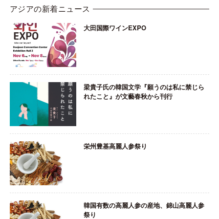
アジアの新着ニュース
大田国際ワインEXPO
梁貴子氏の韓国文学『願うのは私に禁じら
れたこと』が文藝春秋から刊行
栄州豊基高麗人参祭り
韓国有数の高麗人参の産地、錦山高麗人参
祭り