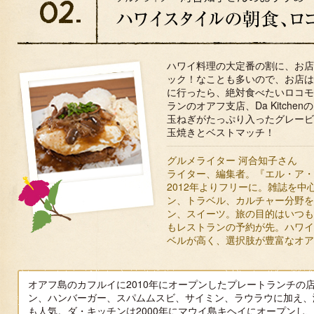
ハワイ料理の大定番の割に、お店
ック！なことも多いので、お店は
に行ったら、絶対食べたいロコモ
ランのオアフ支店、Da Kitch
玉ねぎがたっぷり入ったグレービ
玉焼きとベストマッチ！
グルメライター 河合知子さん
ライター、編集者。『エル・ア・
2012年よりフリーに。雑誌を
ン、トラベル、カルチャー分野を
ン、スイーツ。旅の目的はいつも
もレストランの予約が先。ハワイ
ベルが高く、選択肢が豊富なオ
オアフ島のカフルイに2010年にオープンしたプレートランチの
ン、ハンバーガー、スパムムスビ、サイミン、ラウラウに加え、
も人気。ダ・キッチンは2000年にマウイ島キヘイにオープンし