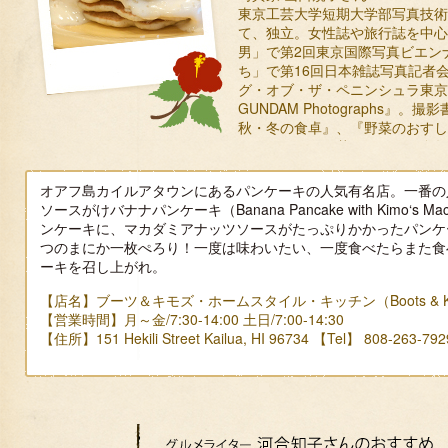
東京工芸大学短期大学部写真技術
て、独立。女性誌や旅行誌を中心
男」で第2回東京国際写真ビエン
ち」で第16回日本雑誌写真記者
グ・オブ・ザ・ペニンシュラ東京』、『R
GUNDAM Photographs』
秋・冬の食卓』、『野菜のおすし
クアロア・
ングしあわせの花飾り』など多数
入のお知ら
会会員。旅好き、猫好き、プリン
オアフ島カイルアタウンにあるパンケーキの人気有名店。一番の
ソースがけバナナパンケーキ（Banana Pancake with Kimo‘s Ma
ンケーキに、マカダミアナッツソースがたっぷりかかったパンケ
つのまにか一枚ぺろり！一度は味わいたい、一度食べたらまた食
ーキを召し上がれ。
【店名】ブーツ＆キモズ・ホームスタイル・キッチン（Boots & Kimo's 
【営業時間】月～金/7:30-14:00 土日/7:00-14:30
【住所】151 Hekili Street Kailua, HI 96734 【Tel】 808-263-792