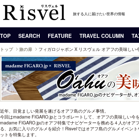
旅する人に届けたい世界の情報
TOP
SEARCH
FEATURE
TRAVEL COLUMN
TA
トップ
旅の扉
フィガロジャポン X リスヴェル オアフの美味しい今を知る 
近年、目覚ましい発展を遂げるオアフ島のグルメ事情。
今回はmadame FIGARO.jpとコラボレートして、オアフの美味しい
madame FIGARO.jpのオアフ特集でナビゲーターを務める４人がオ
る、お気に入りのグルメを紹介！Risvelではオアフ島のグルメイベン
ットを特集します。