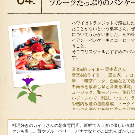
ハワイはトランジットで滞在した
たことがないという栗本さん。ぜ
についてうかがいました。その答
イアン・パンケーキとコーヒーで
うこと。
そこでリスヴェルおすすめのパン
す。
音楽&旅ライター 栗本斉さん
音楽&旅ライター、選曲家。レコ
筆、「喫茶ロック」企画などで活
中南米を放浪し祭と音楽を堪能。
ュージック、和モノから、旅行記
いジャンルで、雑誌、ウェブ、ラ
や機内放送の選曲構成、トークイ
キング企画など多岐に渡って活動
音楽ページでもコーディネーターとし
ゼンチン」ガイド。著書に『ブエ
料理好きのカイラさんの朝食専門店。新鮮でカラダに優しい食材
手帖』他。
ァンも多し。苺やブルーベリー、バナナなどがこぼれんばかりに
http://blog.livedoor.jp/tabi_rhythm