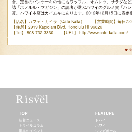
食。定番のパンケーキの他にもワッフル、オムレツ、サラダなど
誌「ホノルル・マガジン」の読者が選ぶハワイのグルメ賞「ハレ
賞。ハワイ本店はカイムキにあります。2012年12月15日に表
【店名】カフェ・カイラ（Café Kaila） 【営業時間】毎日7:00-
【住所】2919 Kapiolani Blvd. Honolulu HI 96826
【Tel】 808-732-3330 【URL】
http://www.cafe-kaila.com/
音
TOP
FEATURE
新着ニュース
ドバイ
トラベルコラム
ハワイ
世界のイベント
シンガポール