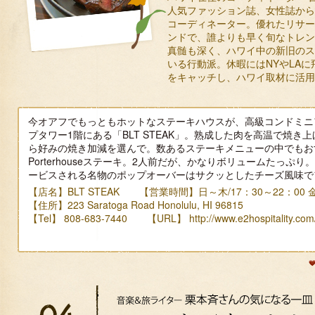
人気ファッション誌、女性誌から
コーディネーター。優れたリサー
ンドで、誰よりも早く旬なトレン
真髄も深く、ハワイ中の新旧のス
いる行動派。休暇にはNYやLA
をキャッチし、ハワイ取材に活用
今オアフでもっともホットなステーキハウスが、高級コンドミニ
プタワー1階にある「BLT STEAK」。熟成した肉を高温で焼き
ら好みの焼き加減を選んで。数あるステーキメニューの中でもおす
Porterhouseステーキ。2人前だが、かなりボリュームたっ
ービスされる名物のポップオーバーはサクッとしたチーズ風味で
【店名】BLT STEAK 【営業時間】日～木/17：30～22：00 金・
【住所】223 Saratoga Road Honolulu, HI 96815
【Tel】 808-683-7440 【URL】
http://www.e2hospitality.com/