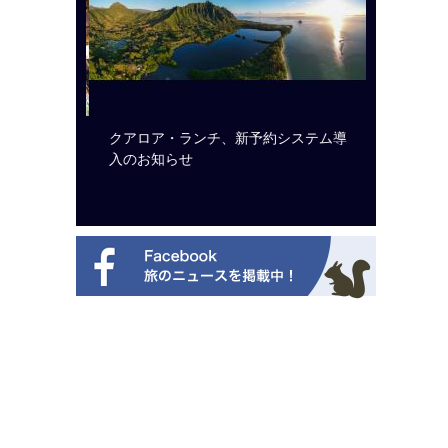
ルト・ディ
クアロア・ランチ、新予約システム導
開業50
選を紹介
入のお知らせ
アット 
新