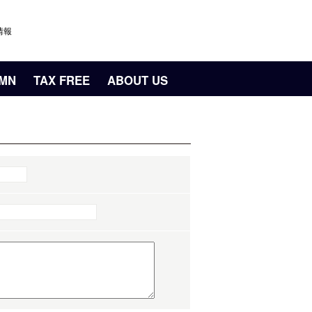
情報
UMN
TAX FREE
ABOUT US