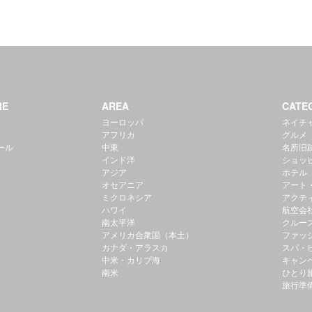
RE
AREA
CATE
ヨーロッパ
ネイチ
アフリカ
グルメ
ール
中東
名所旧
インド洋
ショッ
アジア
ホテル
オセアニア
アート
ミクロネシア
アクテ
ハワイ
航空会
南太平洋
クルー
アメリカ合衆国（本土）
ファッ
カナダ・アラスカ
スパ・
中米・カリブ海
キャン
南米
ひとり
旅行準