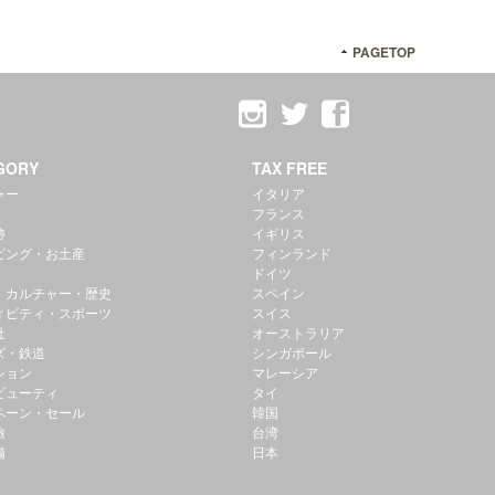
PAGETOP
GORY
TAX FREE
ャー
イタリア
フランス
跡
イギリス
ピング・お土産
フィンランド
ドイツ
・カルチャー・歴史
スペイン
ィビティ・スポーツ
スイス
社
オーストラリア
ズ・鉄道
シンガポール
ション
マレーシア
ビューティ
タイ
ペーン・セール
韓国
旅
台湾
備
日本