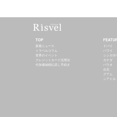
TOP
FEATU
新着ニュース
ドバイ
トラベルコラム
ハワイ
世界のイベント
シンガポ
クレジットカード活用法
カナダ
付加価値税払戻し手続き
パラオ
台北
グアム
シアトル