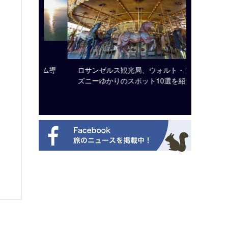
システム導
ロサンゼルス観光局、ウォルト・ディ
開業50
ズニーゆかりのスポット10選を紹介
アット 
新