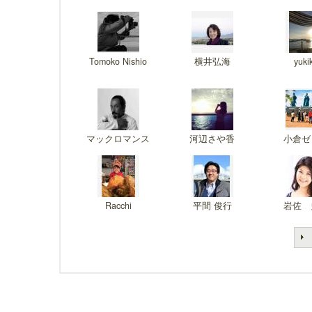
Tomoko Nishio
横井弘海
yuki
マックロマンス
河辺さや香
小倉ゼ
Racchi
平間 俊行
岩佐 