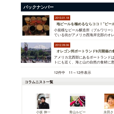
バックナンバー
2013.01.18
地ビールを極めるならココ！”ビー
小規模なビール醸造所（ブルワリー
ている街がアメリカ西海岸北部のオレゴ
2012.09.06
オレゴン州ポートランド9月開催の食の祭典 
アメリカ北西部にあるポートランド
トにも近く、海と山の自然の食材に恵ま
12件中 11～12件表示
コラムニスト一覧
小坂 伸一
青山ルビー
永田さ