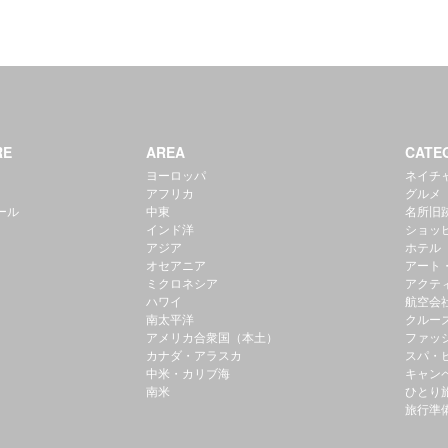
RE
AREA
CATE
ヨーロッパ
ネイチ
アフリカ
グルメ
ール
中東
名所旧
インド洋
ショッ
アジア
ホテル
オセアニア
アート
ミクロネシア
アクテ
ハワイ
航空会
南太平洋
クルー
アメリカ合衆国（本土）
ファッ
カナダ・アラスカ
スパ・
中米・カリブ海
キャン
南米
ひとり
旅行準