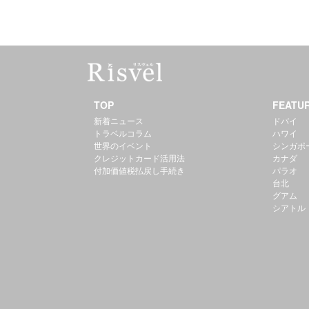
TOP
FEATU
新着ニュース
ドバイ
トラベルコラム
ハワイ
世界のイベント
シンガポ
クレジットカード活用法
カナダ
付加価値税払戻し手続き
パラオ
台北
グアム
シアトル