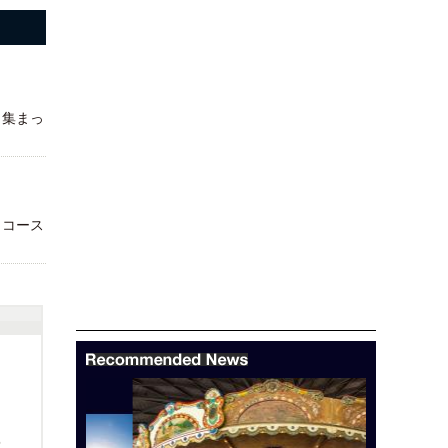
く集まっ
・コース
部