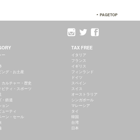
PAGETOP
GORY
TAX FREE
ャー
イタリア
フランス
跡
イギリス
ピング・お土産
フィンランド
ドイツ
・カルチャー・歴史
スペイン
ィビティ・スポーツ
スイス
社
オーストラリア
ズ・鉄道
シンガポール
ション
マレーシア
ビューティ
タイ
ペーン・セール
韓国
旅
台湾
備
日本