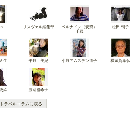
ko
リスヴェル編集部
ベルナドン（安齋）
松田 朝子
千尋
開業50周年に合わせ「ザ ビュッフェ
クアロア・ランチ、新予約
アット ハイアット」のメニューを刷
入のお知らせ
新
ミ生
平野 美紀
小野アムスデン道子
横須賀孝弘
史絵
渡辺裕希子
トラベルコラムに戻る