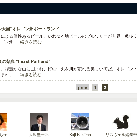
ル天国”オレゴン州ポートランド
）による個性あるビール、いわゆる地ビールのブルワリーが世界一数多
ン州...
続きを読む
"Feast Portland"
は、緑豊かな山に囲まれ、街の中央を川が流れる美しい街だ。オレゴン
れ、...
続きを読む
1
2
prev
ち子
大塚圭一郎
Koji Kitajima
リスヴェル編集