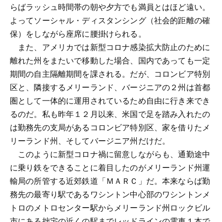
らばラッシュ時間帯の朝や夕方でも満員とはほど遠い。
よってソーシャル・ディスタンシング（社会的距離の確
保）をしながら座席に腰掛けられる。
また、アメリカでは新型コロナ感染拡大防止のために
離れた州をまたいで移動した場合、国内であっても一定
期間の自主隔離期間を課される。だが、コロンビア特別
区と、隣接するメリーランド、バージニアの２州は首都
圏として一体的に運用されているため自由に行き来でき
るのだ。私も昨年１２月以来、米国で足を踏み入れたの
は勤務先の支局があるコロンビア特別区、家を借りたメ
リーランド州、そしてバージニア州だけだ。
このように新型コロナ禍に留意しながらも、通勤途中
に乗り鉄をできることに着目したのがメリーランド州運
輸局の所管する近郊鉄道「ＭＡＲＣ」だ。本来ならば勤
務先の最寄り駅であるワシントン中心部のワシントンメ
トロのメトロセンター駅からメリーランド州ロックビル
市にある拙宅の近くの駅までレッドラインの電車１本で