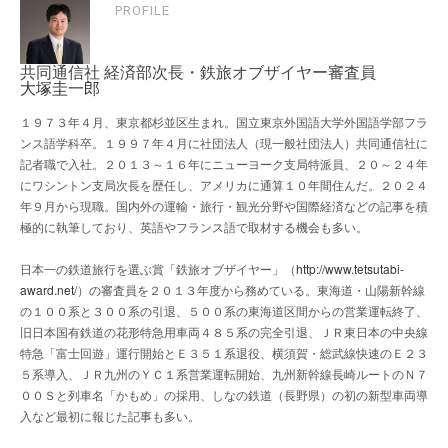
PROFILE
共同通信社 経済部次長・鉄旅オブザイヤー審査員
大塚圭一郎
１９７３年４月、東京都杉並区生まれ。国立東京外国語大学外国語学部フラ
ンス語学科卒。１９９７年４月に社団法人（現一般社団法人）共同通信社に
記者職で入社。２０１３～１６年にニューヨーク支局特派員、２０～２４年
にワシントン支局次長を歴任し、アメリカに通算１０年間住んだ。２０２４
年９月から現職。国内外の運輸・旅行・観光分野や国際経済などの記事を積
極的に執筆しており、英語やフランス語で取材する機会も多い。
日本一の鉄道旅行を選ぶ賞「鉄旅オブザイヤー」（
http://www.tetsutabi-
award.net/
）の審査員を２０１３年度から務めている。東海道・山陽新幹線
の１００系と３００系の引退、５００系の東海道区間からの営業運転終了、
旧日本国有鉄道の花形特急用車両４８５系の完全引退、ＪＲ東日本の中央線
特急「富士回遊」運行開始とＥ３５１系退役、横須賀・総武線快速のＥ２３
５系導入、ＪＲ九州のＹＣ１系営業運転開始、九州新幹線長崎ルートのＮ７
００Ｓと列車名「かもめ」の採用、しなの鉄道（長野県）の初の新型車両導
入など最初に報じた記事も多い。