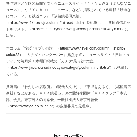
共同通信と全国の新聞でつくるニュースサイト「４７ＮＥＷＳ（よんななニ
ュース）」や「Ｙａｈｏｏ！ニュース」などに掲載されている連載「鉄道な
にコレ！？」と鉄道コラム「汐留鉄道倶楽部」
（
https://www.47news.jp/column/railroad_club
）を執筆し、「共同通信ポッ
ドキャスト」（
https://digital.kyodonews.jp/kyodopodcast/railway.html
）に
出演。
本コラム「“鉄分”サプリの旅」（
https://www.risvel.com/column_list.php?
cnid=22
）、カナダ・バンクーバーに拠点を置くニュースサイト「日加トゥ
デイ」で毎月第１木曜日掲載の「カナダ“乗り鉄”の旅」
（
https://www.japancanadatoday.ca/category/column/noritetsu/
）も執筆し
ている。
共著書に『わたしの居場所』（現代人文社）、『平成をあるく』（柘植書房
新社）などがある。ＶＩＡ鉄道カナダの愛好家団体「ＶＩＡクラブ日本支
部」会員。東京外大の同窓会、一般社団法人東京外語会
（
https://www.gaigokai.or.jp/
）の広報委員で元理事。
旅のコラム一覧へ