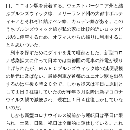
口、ユニオン駅を発着する。ウェストバージニア州と結
ぶブルンズウィック線、メリーランド州の大都市ボルテ
ィモアとそれぞれ結ぶペン線、カムデン線がある。この
うちブルンズウィック線が私の家に比較的近いロックビ
ル駅に停車するため、オフィスからの帰りに利用するこ
とを思いついた。
列車を探すためにダイヤを見て唖然とした。新型コロ
ナ感染拡大に伴って日本では首都圏の電車の終電が繰り
上げられたが、ＭＡＲＣブルンズウィック線の減便規模
の足元に及ばない。最終列車が首都のユニオン駅を出発
するのは午後６時２０分で、しかも従来は平日に原則と
して１日９往復していたのが昨年３月以降は新型コロナ
ウイルス禍で減便され、現在は１日４往復しかしていな
いのだ。
しかも新型コロナウイルス禍前から運転日は平日に限
られ、土曜、日曜、祝日は全面的に運休している。これ