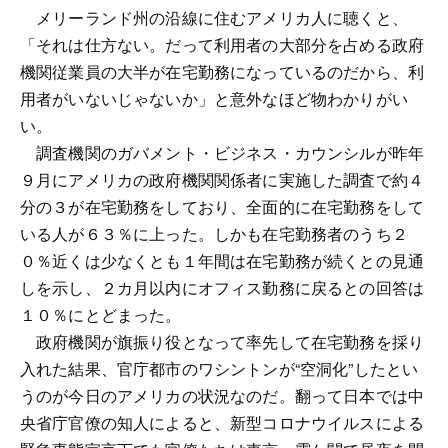
メリーランド州の沿線に住むアメリカ人に聴くと、
「それは仕方ない。だって利用者の大部分を占める政府
機関従業員の大半が在宅勤務になっているのだから、利
用者がいないじゃないか」と意外なほど物わかりがい
い。
調査機関のガバメント・ビジネス・カウンシルが昨年
９月にアメリカの政府機関関係者に実施した調査で約４
分の３が在宅勤務をしており、全面的に在宅勤務をして
いる人が６３％に上った。しかも在宅勤務者のうち２
０％近くは少なくとも１年間は在宅勤務が続くとの見通
しを示し、２カ月以内にオフィス勤務に戻るとの回答は
１０％にとどまった。
政府機関が旗振り役となって率先して在宅勤務を採り
入れた結果、官庁都市のワシントンが“空洞化”したとい
うのが今日のアメリカの状況なのだ。翻って日本では中
央省庁官僚の知人によると、新型コロナウイルスによる