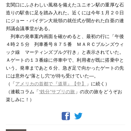
玄関口にふさわしい風格を備えたユニオン駅の重厚な石
造りの駅舎に足を踏み入れた。近くには今年１月２０日
にジョー・バイデン大統領の就任式が開かれた白亜の連
邦議会議事堂がある。
列車の発車案内画面を確かめると、最初の行に「午後
４時２５分 列車番号８７５番 ＭＡＲＣブルンズウィ
ック線 マーティンズブルグ行き」と表示されていた。
Ａゲートの１３番線に停車中で、利用者が既に搭乗中と
いう。発車まであと６分、急ぎ足で向かったゲートの先
には意外な“落とし穴”が待ち受けていた―。
（「
アメリカの首都で『道草』【中】
」に続く）
（連載コラム「
“鉄分”サプリの旅
」の次の旅をどうぞお
楽しみに！）