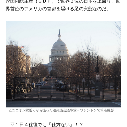
が国内総生産（ＧＤＰ）で世界３位の日本を上回り、世
界首位のアメリカの首都を駆ける足の実態なのだ。
△ユニオン駅近くから撮った連邦議会議事堂＝ワシントンで筆者撮影
▽１日４往復でも「仕方ない」！？