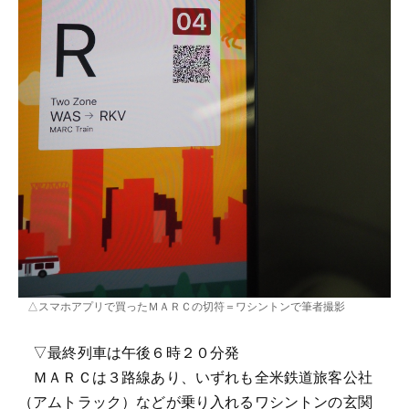
△スマホアプリで買ったＭＡＲＣの切符＝ワシントンで筆者撮影
▽最終列車は午後６時２０分発
ＭＡＲＣは３路線あり、いずれも全米鉄道旅客公社
（アムトラック）などが乗り入れるワシントンの玄関