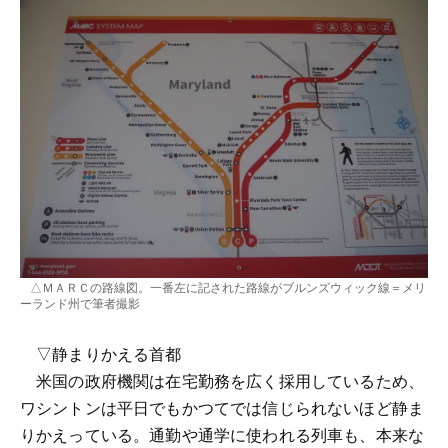
△ＭＡＲＣの路線図。一番左に記された路線がブルンズウィック線＝メリ
ーランド州で筆者撮影
▽静まりかえる首都
米国の政府機関は在宅勤務を広く採用しているため、
ワシントンは平日でもかつてでは信じられないほど静ま
りかえっている。通勤や通学に使われる列車も、本来な