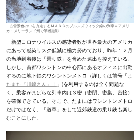
△雪景色の中を力走するＭＡＲＣのブルンズウィック線の列車＝アメリ
カ・メリーランド州で筆者撮影
新型コロナウイルスの感染者数が世界最大のアメリカ
にあって感染リスク低減に極力努めており、昨年１２月
の当地到着後は「乗り鉄」を含めた遠出を控えている。
しかし、首都ワシントンの中心部にあるオフィスに出勤
するのに地下鉄のワシントンメトロ（詳しくは前号「
ま
たまた『川崎さん』！
」)を利用するのは全く問題な
く、乗客がまばらな列車内は３密（密閉、密集、密接）
を確保できている。そこで、たまにはワシントンメトロ
だけではなく、「道草」をして近郊鉄道の乗り鉄も楽し
むことにした。