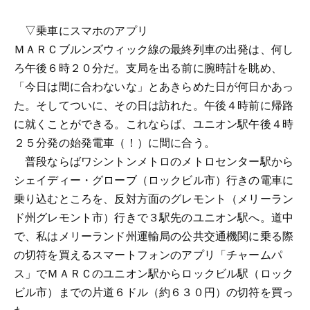
▽乗車にスマホのアプリ
ＭＡＲＣブルンズウィック線の最終列車の出発は、何し
ろ午後６時２０分だ。支局を出る前に腕時計を眺め、
「今日は間に合わないな」とあきらめた日が何日かあっ
た。そしてついに、その日は訪れた。午後４時前に帰路
に就くことができる。これならば、ユニオン駅午後４時
２５分発の始発電車（！）に間に合う。
普段ならばワシントンメトロのメトロセンター駅から
シェイディー・グローブ（ロックビル市）行きの電車に
乗り込むところを、反対方面のグレモント（メリーラン
ド州グレモント市）行きで３駅先のユニオン駅へ。道中
で、私はメリーランド州運輸局の公共交通機関に乗る際
の切符を買えるスマートフォンのアプリ「チャームパ
ス」でＭＡＲＣのユニオン駅からロックビル駅（ロック
ビル市）までの片道６ドル（約６３０円）の切符を買っ