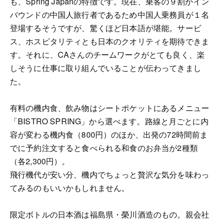
も、Spring Japanの特徴です。現在、乗客の９割がイン
バウンドの中国人旅行者であるため中国人乗務員が１名
登場するそうですが、驚くほど日本語が堪能。サービ
ス、ホスピタリティとも日本のクオリティを期待できま
す。それに、CAさんのチームワークがとても良く、楽
しそうに仕事に取り組んでいることが伝わってきまし
た。
有料の機内食、飲み物はシートポケットにあるメニュー
「BISTRO SPRING」から選べます。路線と月ごとに内
容が変わる機内食（800円）のほか、出発の72時間前ま
でに予約注文すると食べられる和食のお弁当が2種類
（各2,300円）。
飛行機代が安い分、機内でちょっと贅沢な気分を味わっ
てみるのもいいかもしれません。
限定ボトルの日本酒は福島県・榮川酒造のもの。親会社