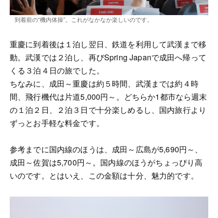
到着前の“機内体操”。これがなかなか楽しいのです。
重慶に到着後は１泊し翌日、鉄道を利用して武漢まで移
動。武漢では２泊し、再びSpring Japanで成田へ帰って
くる３泊４日の旅でした。
ちなみに、成田～重慶は約５時間、武漢までは約４時
間、飛行機代は片道5,000円～。どちらか1都市なら週末
の１泊２日、２泊３日で十分楽しめるし、国内旅行より
ずっとお手軽な料金です。
参考までに国内線のほうは、成田～広島が5,690円～、
成田～佐賀は5,700円～。国内線のほうがちょっぴり高
いのです。とはいえ、この金額は十分、魅力的です。